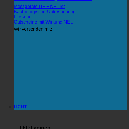
Messgeräte HF + NF
Baubiologische Untersuchung
Literatur
Gutscheine mit Wirkung
Wir versenden mit:
LICHT
LED Lampen