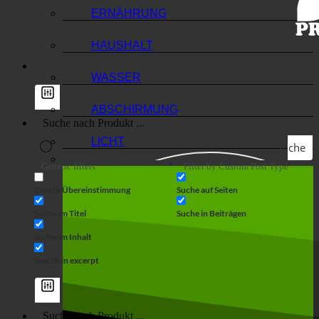
ERNÄHRUNG
HAUSHALT
WASSER
ABSCHIRMUNG
LICHT
Suche
Generic filters
Filter by Custom Post Type
Exakte Übereinstimmung
Suche auf Seiten
Suche im Titel
Suche in Beiträgen
Suche im Inhalt
Search in excerpt