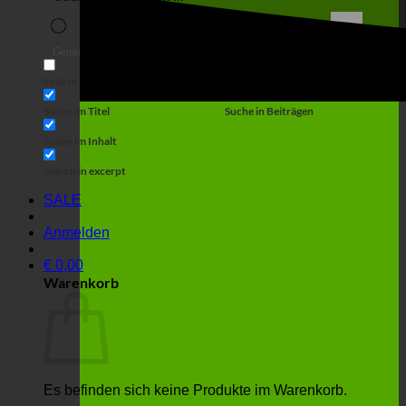
Suche
Generic filters
Filter by Custom Post Type
Exakte Übereinstimmung
Suche auf Seiten
Suche im Titel
Suche in Beiträgen
Suche im Inhalt
Search in excerpt
SALE
Anmelden
€
0,00
Warenkorb
Es befinden sich keine Produkte im Warenkorb.