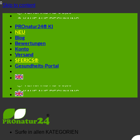
Skip to content
🔆 GESUND. NACHHALTIG.
📦 VERSAND AB € 5,50
🔖 KAUF AUF RECHNUNG
PROnatur24® KI
NEU
Blog
Bewertungen
Konto
Versand
SFERICS®
Gesundheits-Portal
🔆 EINFACH. FUNKTIONIERT.
🔆 GESUND. NACHHALTIG.
📦 VERSAND AB € 5,50
🔖 KAUF AUF RECHNUNG
Surfe in allen
KATEGORIEN