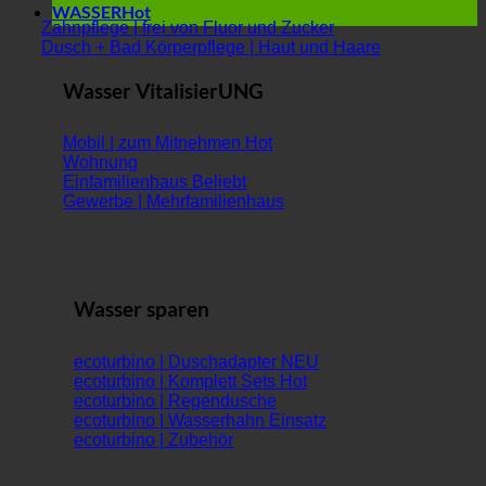
WASSER
Zahnpflege | frei von Fluor und Zucker
Dusch + Bad Körperpflege | Haut und Haare
Wasser VitalisierUNG
Mobil | zum Mitnehmen
Wohnung
Einfamilienhaus
Gewerbe | Mehrfamilienhaus
Wasser sparen
ecoturbino | Duschadapter
ecoturbino | Komplett Sets
ecoturbino | Regendusche
ecoturbino | Wasserhahn Einsatz
ecoturbino | Zubehör