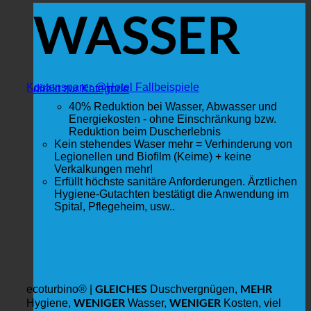
WASSER
Kostensparer @Hotel Fallbeispiele
direkt zur Kategorie
40% Reduktion bei Wasser, Abwasser und
Energiekosten - ohne Einschränkung bzw.
Reduktion beim Duscherlebnis
Kein stehendes Waser mehr = Verhinderung von
Legionellen und Biofilm (Keime) + keine
Verkalkungen mehr!
Erfüllt höchste sanitäre Anforderungen. Ärztlichen
Hygiene-Gutachten bestätigt die Anwendung im
Spital, Pflegeheim, usw..
GLEICHES
MEHR
ecoturbino® |
Duschvergnügen,
WENIGER
WENIGER
Hygiene,
Wasser,
Kosten, viel