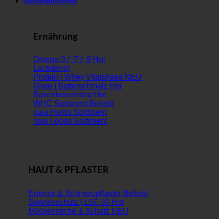
Gesundheit
Ernährung
Omega-3 / -7 / -9
Lactoferrin
Protein | Whey Vitalshake
Ghee | Butterschmalz
Basenkonzentrat
WHC Sortiment
gaia Herbs Sortiment
now Foods Sortiment
HAUT & PFLASTER
Energie & Schmerzpflaster
Sonnenschutz | LSF 30
Mückenstiche & Schutz