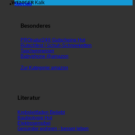
WENIGER
Kalk
Specials
Besonderes
PROnatur24® Gutscheine
Rutschfest | Schuh-Schneeketten
Taschenmesser
Babyphone @amazon
Zur Kategorie amazon
Literatur
Krebsleitfaden
Baubiologie
Elektrosensibel
Gesünder wohnen - besser leben