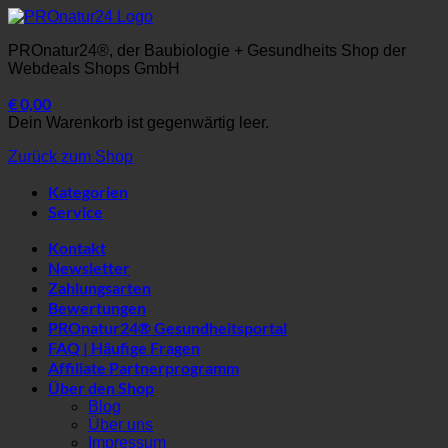
Weiter
zum
PROnatur24®, der Baubiologie + Gesundheits Shop der
Inhalt
Webdeals Shops GmbH
Warenkorb
€
0,00
gesamt:
Warenkorb
Dein Warenkorb ist gegenwärtig leer.
Zurück zum Shop
Kategorien
Service
Kontakt
Newsletter
Zahlungsarten
Bewertungen
PROnatur24® Gesundheitsportal
FAQ | Häufige Fragen
Affiliate Partnerprogramm
Über den Shop
Blog
Über uns
Impressum