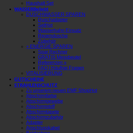
Haushalt Set
WASSER
DUSCHWASSER SPAREN
Duschadapter
Set
Wasserhahn Einsatz
Regendusche
Zubehör
+ ENERGIE SPAREN
Spar Rechner
GRATIS Messbeutel
Referenzen »
FAQ | Häufige Fragen
VITALISIERUNG
GUTSCHEINE
STRAHLENSCHUTZ
Zu unserem neuen EMF Shop
Abschirmfarbe
Abschirmgewebe
Abschirmstoff
Abschirmtapete
Abschirmzubehör
Adapter
Anschlusskabel