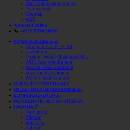
Widerrufsbestimmungen
Datenschutz
Sitemap
AGB
webdeals online
📞
+43 (0)5574 24010
ERNÄHRUNG
Omega-3 /-7 /-9
Lactoferrin
Protein | Whey Vitalshake
WHC Sortiment
gaia HERBS Sortiment
now Foods Sortiment
Weitere Ergänzungen
GHEE | BUTTERSCHMALZ
PFLASTER | ALLEVI8 PRO
SONNENSCHUTZ
MÜCKENSTICHE & SCHUTZ
HAUSHALT
Reinigung
Pflegen
Waschen
Zubehör