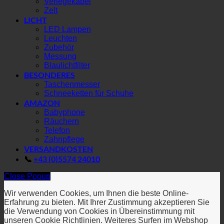
Verlegekabel
Zelt
LICHT
LED Lampen
Leuchten
Zubehör
Messung
Blaulichtfilter
BESONDERES
Taschenmesser
Schneeketten für Schuhe
AMAZON
Babyphone
Räuchern
Telefon
Zahnpflege
VERSANDKOSTEN
📞
+43 (0)5574 24010
Close Popup
Wir verwenden Cookies, um Ihnen die beste Online-
Erfahrung zu bieten. Mit Ihrer Zustimmung akzeptieren Sie
die Verwendung von Cookies in Übereinstimmung mit
unseren Cookie Richtlinien. Weiteres Surfen im Webshop