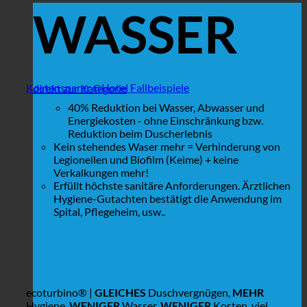
WASSER
Kostensparer @Hotel Fallbeispiele
direkt zur Kategorie
40% Reduktion bei Wasser, Abwasser und
Energiekosten - ohne Einschränkung bzw.
Reduktion beim Duscherlebnis
Kein stehendes Waser mehr = Verhinderung von
Legionellen und Biofilm (Keime) + keine
Verkalkungen mehr!
Erfüllt höchste sanitäre Anforderungen. Ärztlichen
Hygiene-Gutachten bestätigt die Anwendung im
Spital, Pflegeheim, usw..
ecoturbino® |
GLEICHES
Duschvergnügen,
MEHR
Hygiene,
WENIGER
Wasser,
WENIGER
Kosten, viel