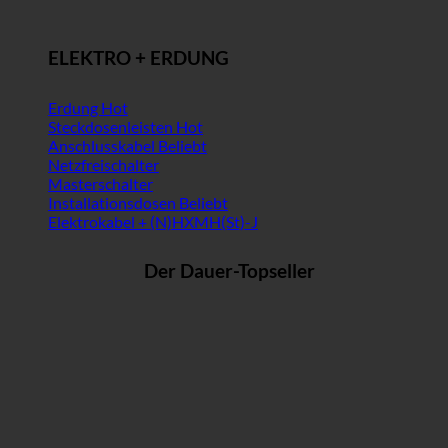
ELEKTRO + ERDUNG
Erdung
Steckdosenleisten
Anschlusskabel
Netzfreischalter
Masterschalter
Installationsdosen
Elektrokabel + (N)HXMH(St)-J
Der Dauer-Topseller