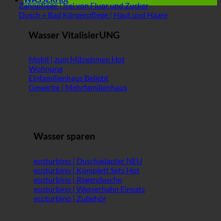
Zahnpflege | frei von Fluor und Zucker
Dusch + Bad Körperpflege | Haut und Haare
Wasser VitalisierUNG
Mobil | zum Mitnehmen
Wohnung
Einfamilienhaus
Gewerbe | Mehrfamilienhaus
Wasser sparen
ecoturbino | Duschadapter
ecoturbino | Komplett Sets
ecoturbino | Regendusche
ecoturbino | Wasserhahn Einsatz
ecoturbino | Zubehör