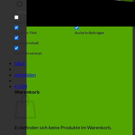
Suche
Generic filters
Filter by Custom Post Type
Exakte Übereinstimmung
Suche auf Seiten
Suche im Titel
Suche in Beiträgen
Suche im Inhalt
Search in excerpt
SALE
Anmelden
€
0,00
Warenkorb
Es befinden sich keine Produkte im Warenkorb.