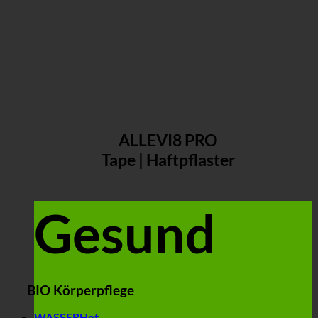
ALLEVI8 PRO
Tape | Haftpflaster
Gesund
BIO Körperpflege
WASSER