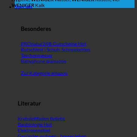
WENIGER
Kalk
Specials
Besonderes
PROnatur24® Gutscheine
Rutschfest | Schuh-Schneeketten
Taschenmesser
Babyphone @amazon
Zur Kategorie amazon
Literatur
Krebsleitfaden
Baubiologie
Elektrosensibel
Gesünder wohnen - besser leben