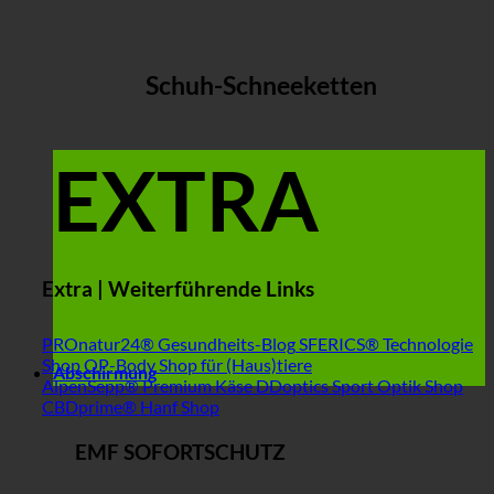
Schuh-Schneeketten
EXTRA
Extra | Weiterführende Links
PROnatur24® Gesundheits-Blog
SFERICS® Technologie
Shop
OP-Body Shop für (Haus)tiere
Abschirmung
AlpenSepp® Premium Käse
DDoptics Sport Optik Shop
CBDprime® Hanf Shop
EMF SOFORTSCHUTZ