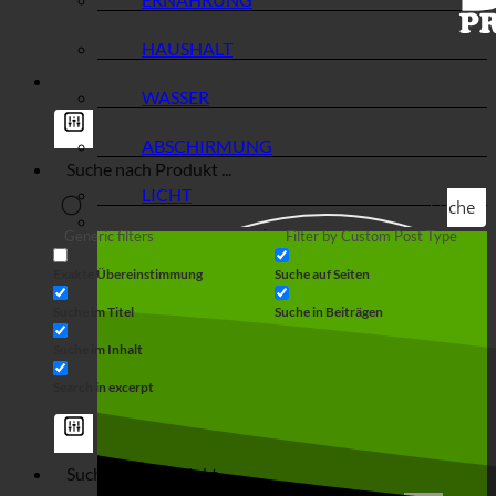
HAUSHALT
WASSER
ABSCHIRMUNG
LICHT
Suche
Generic filters
Filter by Custom Post Type
Exakte Übereinstimmung
Suche auf Seiten
Suche im Titel
Suche in Beiträgen
Suche im Inhalt
Search in excerpt