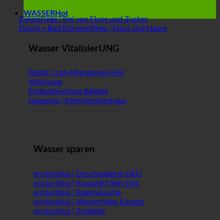
WASSER
Zahnpflege | frei von Fluor und Zucker
Dusch + Bad Körperpflege | Haut und Haare
Wasser VitalisierUNG
Mobil | zum Mitnehmen
Wohnung
Einfamilienhaus
Gewerbe | Mehrfamilienhaus
Wasser sparen
ecoturbino | Duschadapter
ecoturbino | Komplett Sets
ecoturbino | Regendusche
ecoturbino | Wasserhahn Einsatz
ecoturbino | Zubehör