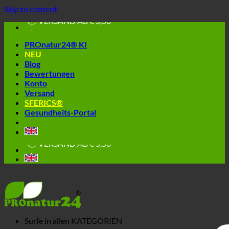
🔆 EINFACH. FUNKTIONIERT.
Skip to content
🔆 GESUND. NACHHALTIG.
📦 VERSAND AB € 5,50
🔖 KAUF AUF RECHNUNG
PROnatur24® KI
NEU
Blog
Bewertungen
Konto
Versand
SFERICS®
Gesundheits-Portal
🔆 EINFACH. FUNKTIONIERT.
🔆 GESUND. NACHHALTIG.
📦 VERSAND AB € 5,50
🔖 KAUF AUF RECHNUNG
Surfe in allen
KATEGORIEN