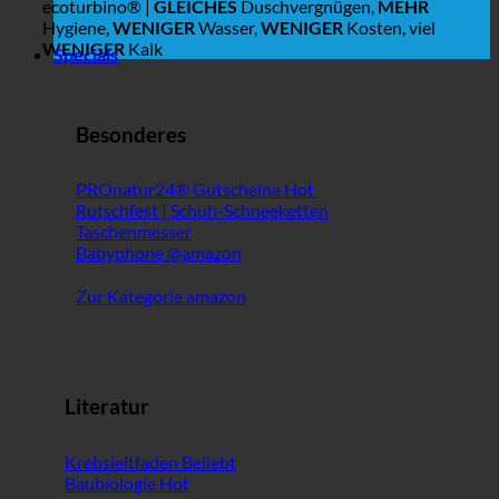
ecoturbino® |
GLEICHES
Duschvergnügen,
MEHR
Hygiene,
WENIGER
Wasser,
WENIGER
Kosten, viel
WENIGER
Kalk
Specials
Besonderes
PROnatur24® Gutscheine
Rutschfest | Schuh-Schneeketten
Taschenmesser
Babyphone @amazon
Zur Kategorie amazon
Literatur
Krebsleitfaden
Baubiologie