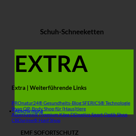
Schuh-Schneeketten
EXTRA
Extra | Weiterführende Links
PROnatur24® Gesundheits-Blog
SFERICS® Technologie
Shop
OP-Body Shop für (Haus)tiere
Abschirmung
AlpenSepp® Premium Käse
DDoptics Sport Optik Shop
CBDprime® Hanf Shop
EMF SOFORTSCHUTZ