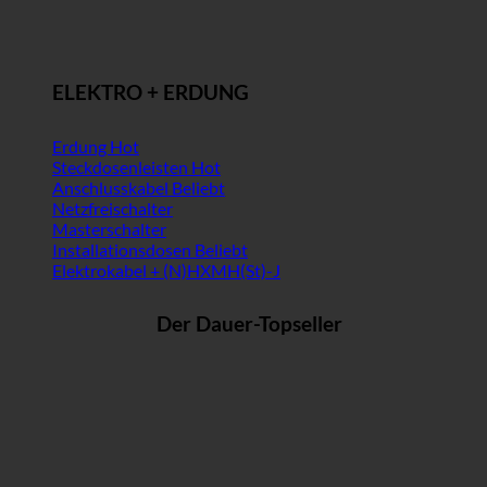
ELEKTRO + ERDUNG
Erdung
Steckdosenleisten
Anschlusskabel
Netzfreischalter
Masterschalter
Installationsdosen
Elektrokabel + (N)HXMH(St)-J
Der Dauer-Topseller