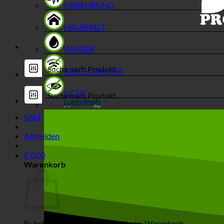
ERNÄHRUNG
HAUSHALT
WASSER
ABSCHIRMUNG
LICHT
SALE
Anmelden
€
0,00
Warenkorb
Es befinden sich keine Produkte im Warenkorb.