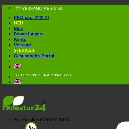
📦 VERSAND AB € 5,50
Skip
🔖 KAUF AUF RECHNUNG
to
PROnatur24® KI
content
NEU
Blog
Bewertungen
Konto
Versand
SFERICS®
Gesundheits-Portal
🔆 EINFACH. FUNKTIONIERT.
🔆 GESUND. NACHHALTIG.
📦 VERSAND AB € 5,50
🔖 KAUF AUF RECHNUNG
Surfe in allen
KATEGORIEN