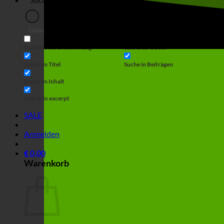
Generic filters
Filter by Custom Post Type
Exakte Übereinstimmung
Suche auf Seiten
Suche im Titel
Suche in Beiträgen
Suche im Inhalt
Search in excerpt
SALE
Anmelden
€
0,00
Warenkorb