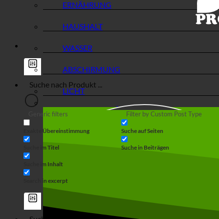
ERNÄHRUNG
HAUSHALT
WASSER
ABSCHIRMUNG
LICHT
Generic filters
Filter by Custom Post Type
Exakte Übereinstimmung
Suche auf Seiten
Suche im Titel
Suche in Beiträgen
Suche im Inhalt
Search in excerpt