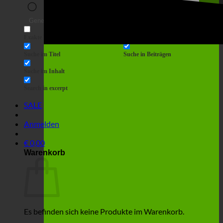
Suche
Generic filters
Filter by Custom Post Type
Exakte Übereinstimmung
Suche auf Seiten
Suche im Titel
Suche in Beiträgen
Suche im Inhalt
Search in excerpt
SALE
Anmelden
€
0,00
Warenkorb
Es befinden sich keine Produkte im Warenkorb.