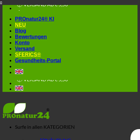
📦 VERSAND AB € 5,50
Skip
🔖 KAUF AUF RECHNUNG
to
PROnatur24® KI
content
NEU
Blog
Bewertungen
Konto
Versand
SFERICS®
Gesundheits-Portal
🔆 EINFACH. FUNKTIONIERT.
🔆 GESUND. NACHHALTIG.
📦 VERSAND AB € 5,50
🔖 KAUF AUF RECHNUNG
Surfe in allen
KATEGORIEN