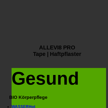
ALLEVI8 PRO
Tape | Haftpflaster
Gesund
BIO Körperpflege
WASSER