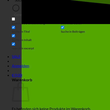
Generic filters
Filter by Custom Post Type
Exakte Übereinstimmung
Suche auf Seiten
Suche im Titel
Suche in Beiträgen
Suche im Inhalt
Search in excerpt
SALE
Anmelden
€
0,00
Warenkorb
Es befinden sich keine Produkte im Warenkorb.