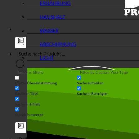
ERNÄHRUNG
HAUSHALT
WASSER
ABSCHIRMUNG
LICHT
Generic filters
Filter by Custom Post Type
Exakte Übereinstimmung
Suche auf Seiten
Suche im Titel
Suche in Beiträgen
Suche im Inhalt
Search in excerpt