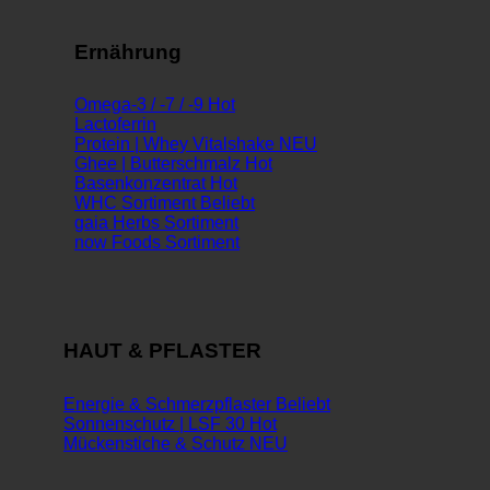
Ernährung
Omega-3 / -7 / -9
Lactoferrin
Protein | Whey Vitalshake
Ghee | Butterschmalz
Basenkonzentrat
WHC Sortiment
gaia Herbs Sortiment
now Foods Sortiment
HAUT & PFLASTER
Energie & Schmerzpflaster
Sonnenschutz | LSF 30
Mückenstiche & Schutz