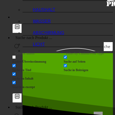
HAUSHALT
WASSER
ABSCHIRMUNG
LICHT
Suche
Generic filters
Filter by Custom Post Type
Exakte Übereinstimmung
Suche auf Seiten
Suche im Titel
Suche in Beiträgen
Suche im Inhalt
Search in excerpt