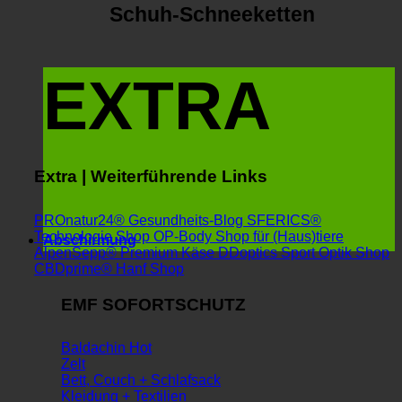
Schuh-Schneeketten
EXTRA
Extra | Weiterführende Links
PROnatur24® Gesundheits-Blog
SFERICS®
Technologie Shop
OP-Body Shop für (Haus)tiere
Abschirmung
AlpenSepp® Premium Käse
DDoptics Sport Optik Shop
CBDprime® Hanf Shop
EMF SOFORTSCHUTZ
Baldachin
Zelt
Bett, Couch + Schlafsack
Kleidung + Textilien