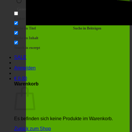
Suche
Generic filters
Filter by Custom Post Type
Exakte Übereinstimmung
Suche auf Seiten
Suche im Titel
Suche in Beiträgen
Suche im Inhalt
Search in excerpt
SALE
Anmelden
€
0,00
Warenkorb
Es befinden sich keine Produkte im Warenkorb.
Zurück zum Shop