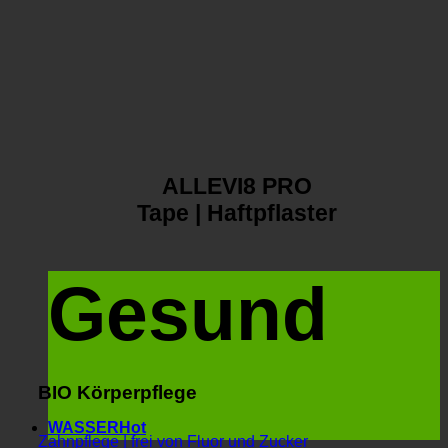
ALLEVI8 PRO
Tape | Haftpflaster
Gesund
BIO Körperpflege
WASSER
Zahnpflege | frei von Fluor und Zucker