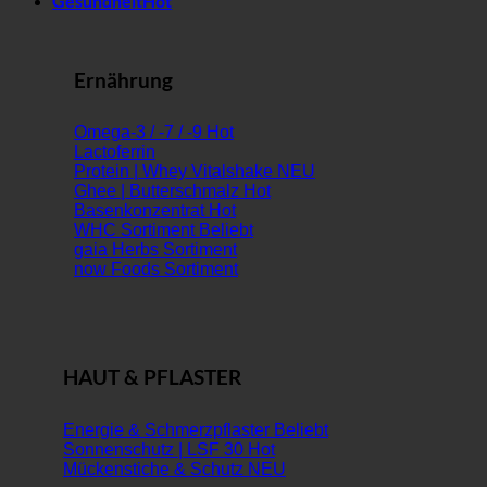
Gesundheit
Ernährung
Omega-3 / -7 / -9
Lactoferrin
Protein | Whey Vitalshake
Ghee | Butterschmalz
Basenkonzentrat
WHC Sortiment
gaia Herbs Sortiment
now Foods Sortiment
HAUT & PFLASTER
Energie & Schmerzpflaster
Sonnenschutz | LSF 30
Mückenstiche & Schutz