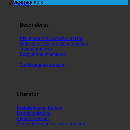
WENIGER
Kalk
Specials
Besonderes
PROnatur24® Gutscheine
Rutschfest | Schuh-Schneeketten
Taschenmesser
Babyphone @amazon
Zur Kategorie amazon
Literatur
Krebsleitfaden
Baubiologie
Elektrosensibel
Gesünder wohnen - besser leben