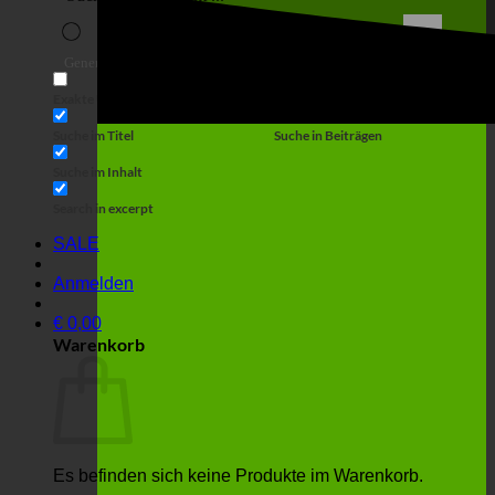
Suche
Generic filters
Filter by Custom Post Type
Exakte Übereinstimmung
Suche auf Seiten
Suche im Titel
Suche in Beiträgen
Suche im Inhalt
Search in excerpt
SALE
Anmelden
€
0,00
Warenkorb
Es befinden sich keine Produkte im Warenkorb.