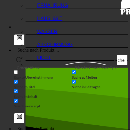
ERNÄHRUNG
HAUSHALT
WASSER
ABSCHIRMUNG
LICHT
Suche
Generic filters
Filter by Custom Post Type
Exakte Übereinstimmung
Suche auf Seiten
Suche im Titel
Suche in Beiträgen
Suche im Inhalt
Search in excerpt