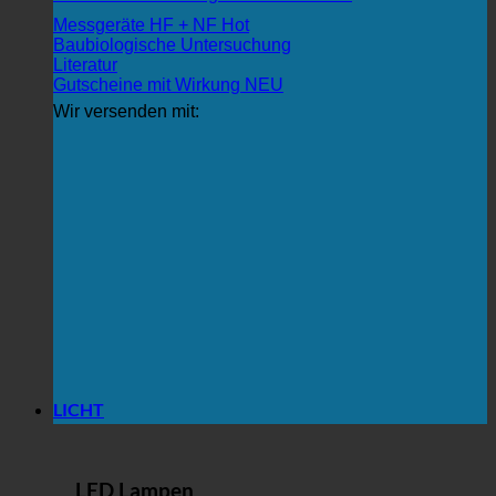
Messgeräte HF + NF
Baubiologische Untersuchung
Literatur
Gutscheine mit Wirkung
Wir versenden mit:
LICHT
LED Lampen