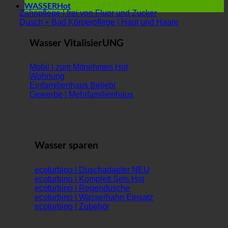
WASSER
Zahnpflege | frei von Fluor und Zucker
Dusch + Bad Körperpflege | Haut und Haare
Wasser VitalisierUNG
Mobil | zum Mitnehmen
Wohnung
Einfamilienhaus
Gewerbe | Mehrfamilienhaus
Wasser sparen
ecoturbino | Duschadapter
ecoturbino | Komplett Sets
ecoturbino | Regendusche
ecoturbino | Wasserhahn Einsatz
ecoturbino | Zubehör