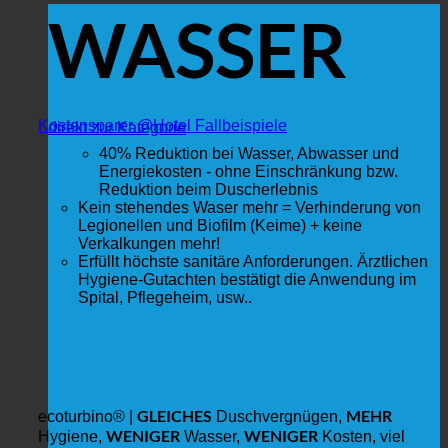
WASSER
Kostensparer @Hotel Fallbeispiele
direkt zur Kategorie
40% Reduktion bei Wasser, Abwasser und
Energiekosten - ohne Einschränkung bzw.
Reduktion beim Duscherlebnis
Kein stehendes Waser mehr = Verhinderung von
Legionellen und Biofilm (Keime) + keine
Verkalkungen mehr!
Erfüllt höchste sanitäre Anforderungen. Ärztlichen
Hygiene-Gutachten bestätigt die Anwendung im
Spital, Pflegeheim, usw..
GLEICHES
MEHR
ecoturbino® |
Duschvergnügen,
WENIGER
WENIGER
Hygiene,
Wasser,
Kosten, viel