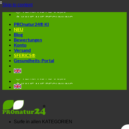
Skip to content
🔆 GESUND. NACHHALTIG.
📦 VERSAND AB € 5,50
🔖 KAUF AUF RECHNUNG
PROnatur24® KI
NEU
Blog
Bewertungen
Konto
Versand
SFERICS®
Gesundheits-Portal
🔆 EINFACH. FUNKTIONIERT.
🔆 GESUND. NACHHALTIG.
📦 VERSAND AB € 5,50
🔖 KAUF AUF RECHNUNG
Surfe in allen
KATEGORIEN