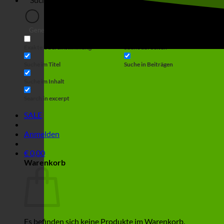
Generic filters
Filter by Custom Post Type
Exakte Übereinstimmung
Suche auf Seiten
Suche im Titel
Suche in Beiträgen
Suche im Inhalt
Search in excerpt
SALE
Anmelden
€
0,00
Warenkorb
Es befinden sich keine Produkte im Warenkorb.