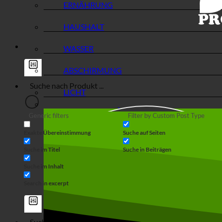
ERNÄHRUNG
HAUSHALT
WASSER
ABSCHIRMUNG
LICHT
Generic filters
Filter by Custom Post Type
Exakte Übereinstimmung
Suche auf Seiten
Suche im Titel
Suche in Beiträgen
Suche im Inhalt
Search in excerpt