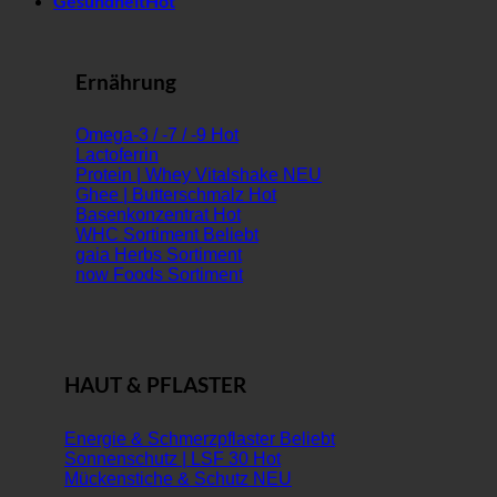
Gesundheit
Ernährung
Omega-3 / -7 / -9
Lactoferrin
Protein | Whey Vitalshake
Ghee | Butterschmalz
Basenkonzentrat
WHC Sortiment
gaia Herbs Sortiment
now Foods Sortiment
HAUT & PFLASTER
Energie & Schmerzpflaster
Sonnenschutz | LSF 30
Mückenstiche & Schutz