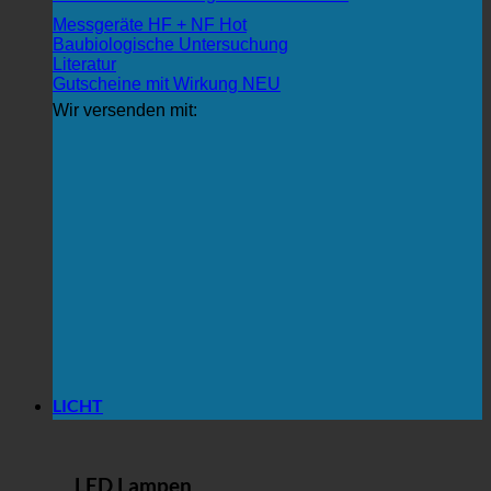
Messgeräte HF + NF
Baubiologische Untersuchung
Literatur
Gutscheine mit Wirkung
Wir versenden mit:
LICHT
LED Lampen