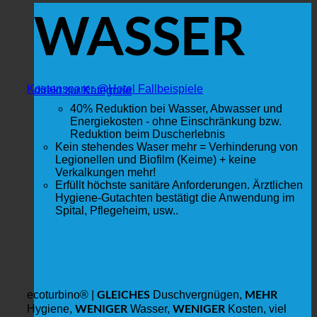
WASSER
Kostensparer @Hotel Fallbeispiele
direkt zur Kategorie
40% Reduktion bei Wasser, Abwasser und
Energiekosten - ohne Einschränkung bzw.
Reduktion beim Duscherlebnis
Kein stehendes Waser mehr = Verhinderung von
Legionellen und Biofilm (Keime) + keine
Verkalkungen mehr!
Erfüllt höchste sanitäre Anforderungen. Ärztlichen
Hygiene-Gutachten bestätigt die Anwendung im
Spital, Pflegeheim, usw..
GLEICHES
MEHR
ecoturbino® |
Duschvergnügen,
WENIGER
WENIGER
Hygiene,
Wasser,
Kosten, viel