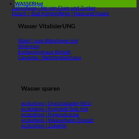
WASSER
Zahnpflege | frei von Fluor und Zucker
Dusch + Bad Körperpflege | Haut und Haare
Wasser VitalisierUNG
Mobil | zum Mitnehmen
Wohnung
Einfamilienhaus
Gewerbe | Mehrfamilienhaus
Wasser sparen
ecoturbino | Duschadapter
ecoturbino | Komplett Sets
ecoturbino | Regendusche
ecoturbino | Wasserhahn Einsatz
ecoturbino | Zubehör