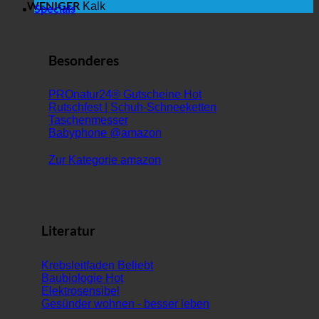
WENIGER
Kalk
Specials
Besonderes
PROnatur24® Gutscheine
Rutschfest | Schuh-Schneeketten
Taschenmesser
Babyphone @amazon
Zur Kategorie amazon
Literatur
Krebsleitfaden
Baubiologie
Elektrosensibel
Gesünder wohnen - besser leben