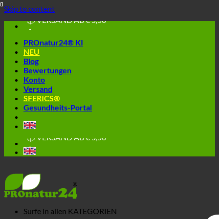
🔆 EINFACH. FUNKTIONIERT.
Skip to content
🔆 GESUND. NACHHALTIG.
📦 VERSAND AB € 5,50
🔖 KAUF AUF RECHNUNG
PROnatur24® KI
NEU
Blog
Bewertungen
Konto
Versand
SFERICS®
Gesundheits-Portal
🔆 EINFACH. FUNKTIONIERT.
🔆 GESUND. NACHHALTIG.
📦 VERSAND AB € 5,50
🔖 KAUF AUF RECHNUNG
Surfe in allen
KATEGORIEN