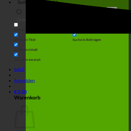
Suche
Generic filters
Filter by Custom Post Type
Exakte Übereinstimmung
Suche auf Seiten
Suche im Titel
Suche in Beiträgen
Suche im Inhalt
Search in excerpt
SALE
Anmelden
€
0,00
Warenkorb