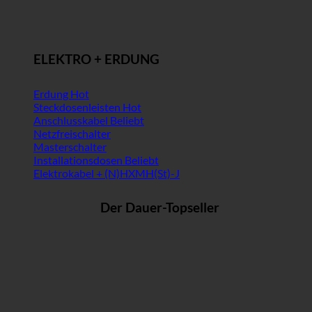
ELEKTRO + ERDUNG
Erdung
Steckdosenleisten
Anschlusskabel
Netzfreischalter
Masterschalter
Installationsdosen
Elektrokabel + (N)HXMH(St)-J
Der Dauer-Topseller