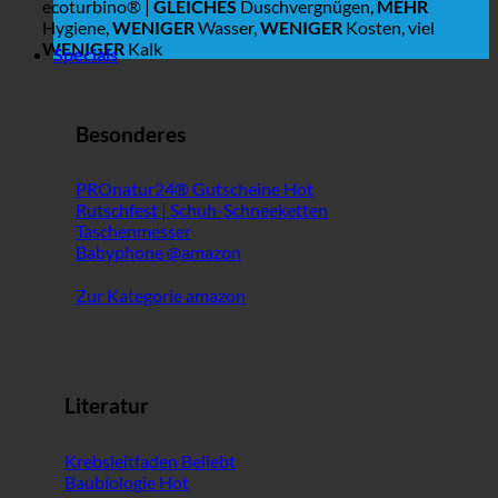
ecoturbino® |
GLEICHES
Duschvergnügen,
MEHR
Hygiene,
WENIGER
Wasser,
WENIGER
Kosten, viel
WENIGER
Kalk
Specials
Besonderes
PROnatur24® Gutscheine
Rutschfest | Schuh-Schneeketten
Taschenmesser
Babyphone @amazon
Zur Kategorie amazon
Literatur
Krebsleitfaden
Baubiologie