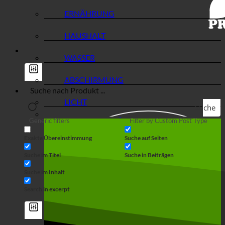
ERNÄHRUNG
HAUSHALT
WASSER
ABSCHIRMUNG
LICHT
Suche
Generic filters
Filter by Custom Post Type
Exakte Übereinstimmung
Suche auf Seiten
Suche im Titel
Suche in Beiträgen
Suche im Inhalt
Search in excerpt