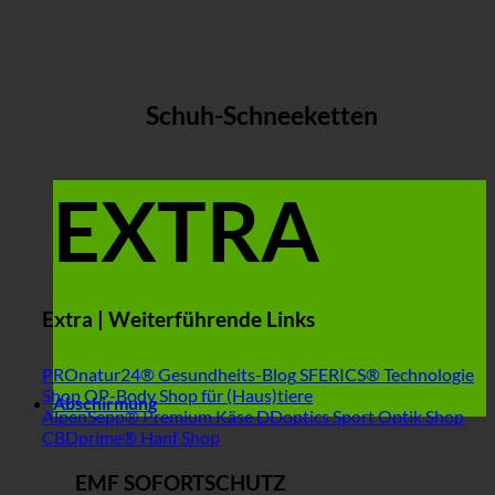
Schuh-Schneeketten
EXTRA
Extra | Weiterführende Links
PROnatur24® Gesundheits-Blog
SFERICS® Technologie
Shop
OP-Body Shop für (Haus)tiere
Abschirmung
AlpenSepp® Premium Käse
DDoptics Sport Optik Shop
CBDprime® Hanf Shop
EMF SOFORTSCHUTZ