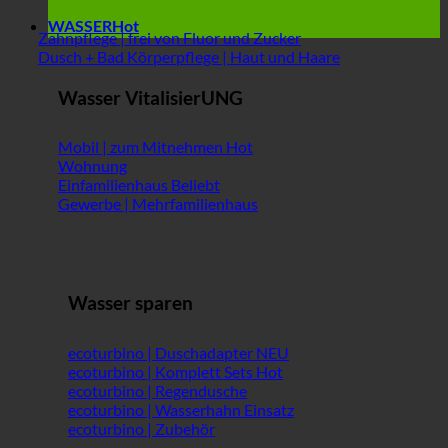
WASSER
Zahnpflege | frei von Fluor und Zucker
Dusch + Bad Körperpflege | Haut und Haare
Wasser VitalisierUNG
Mobil | zum Mitnehmen
Wohnung
Einfamilienhaus
Gewerbe | Mehrfamilienhaus
Wasser sparen
ecoturbino | Duschadapter
ecoturbino | Komplett Sets
ecoturbino | Regendusche
ecoturbino | Wasserhahn Einsatz
ecoturbino | Zubehör