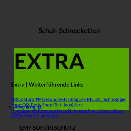
Schuh-Schneeketten
EXTRA
Extra | Weiterführende Links
PROnatur24® Gesundheits-Blog
SFERICS® Technologie
Shop
OP-Body Shop für (Haus)tiere
Abschirmung
AlpenSepp® Premium Käse
DDoptics Sport Optik Shop
CBDprime® Hanf Shop
EMF SOFORTSCHUTZ