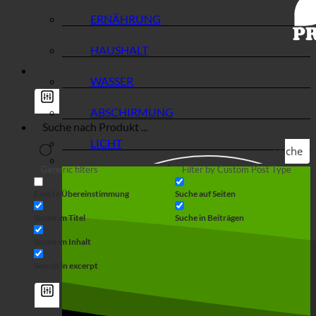
ERNÄHRUNG
HAUSHALT
WASSER
ABSCHIRMUNG
LICHT
Suche
Generic filters
Filter by Custom Post Type
Exakte Übereinstimmung
Suche auf Seiten
Suche im Titel
Suche in Beiträgen
Suche im Inhalt
Search in excerpt