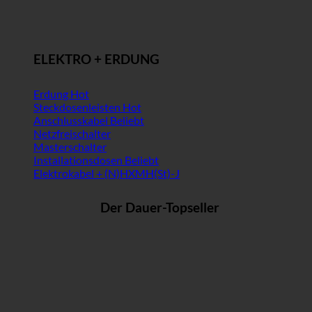
ELEKTRO + ERDUNG
Erdung
Steckdosenleisten
Anschlusskabel
Netzfreischalter
Masterschalter
Installationsdosen
Elektrokabel + (N)HXMH(St)-J
Der Dauer-Topseller