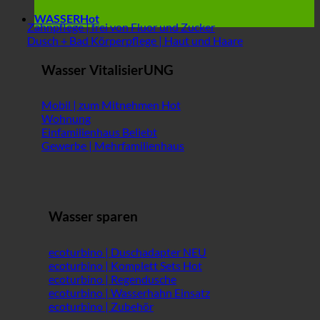
WASSER
Zahnpflege | frei von Fluor und Zucker
Dusch + Bad Körperpflege | Haut und Haare
Wasser VitalisierUNG
Mobil | zum Mitnehmen
Wohnung
Einfamilienhaus
Gewerbe | Mehrfamilienhaus
Wasser sparen
ecoturbino | Duschadapter
ecoturbino | Komplett Sets
ecoturbino | Regendusche
ecoturbino | Wasserhahn Einsatz
ecoturbino | Zubehör