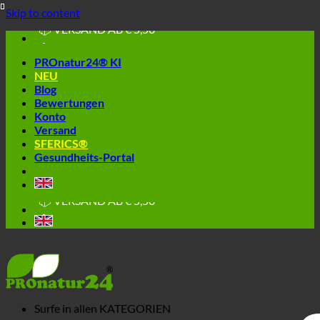
🔆 EINFACH. FUNKTIONIERT.
Skip to content
🔆 GESUND. NACHHALTIG.
📦 VERSAND AB € 5,50
🔖 KAUF AUF RECHNUNG
PROnatur24® KI
NEU
Blog
Bewertungen
Konto
Versand
SFERICS®
Gesundheits-Portal
🔆 EINFACH. FUNKTIONIERT.
🔆 GESUND. NACHHALTIG.
📦 VERSAND AB € 5,50
🔖 KAUF AUF RECHNUNG
Surfe in allen
KATEGORIEN