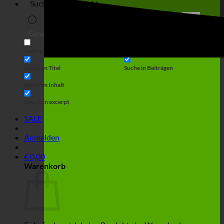
Suche
Generic filters
Filter by Custom Post Type
Exakte Übereinstimmung
Suche auf Seiten
Suche im Titel
Suche in Beiträgen
Suche im Inhalt
Search in excerpt
SALE
Anmelden
€
0,00
Warenkorb