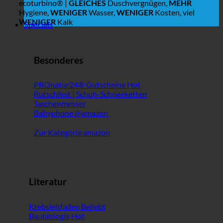
ecoturbino® |
GLEICHES
Duschvergnügen,
MEHR
Hygiene,
WENIGER
Wasser,
WENIGER
Kosten, viel
WENIGER
Kalk
Specials
Besonderes
PROnatur24® Gutscheine
Rutschfest | Schuh-Schneeketten
Taschenmesser
Babyphone @amazon
Zur Kategorie amazon
Literatur
Krebsleitfaden
Baubiologie