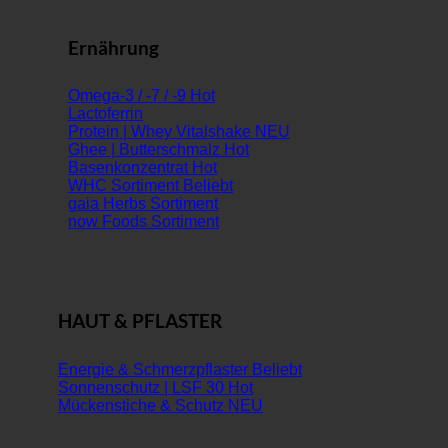
Ernährung
Omega-3 / -7 / -9
Lactoferrin
Protein | Whey Vitalshake
Ghee | Butterschmalz
Basenkonzentrat
WHC Sortiment
gaia Herbs Sortiment
now Foods Sortiment
HAUT & PFLASTER
Energie & Schmerzpflaster
Sonnenschutz | LSF 30
Mückenstiche & Schutz