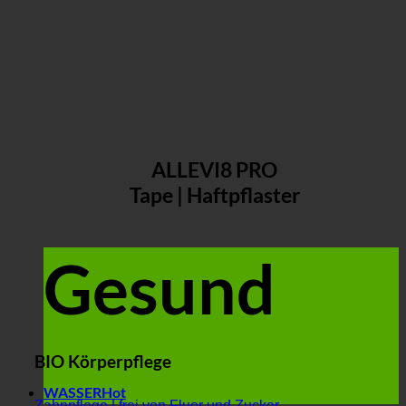
ALLEVI8 PRO
Tape | Haftpflaster
Gesund
BIO Körperpflege
WASSER
Zahnpflege | frei von Fluor und Zucker