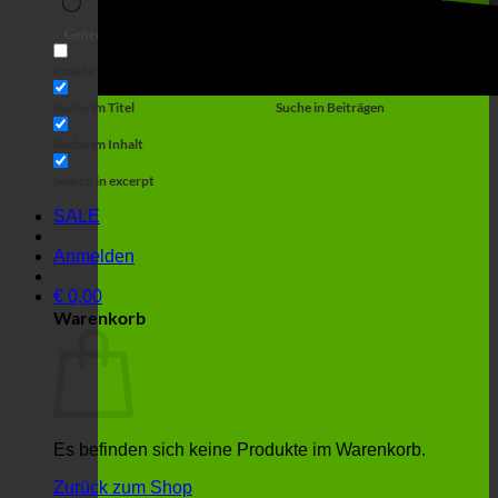
Suche
Generic filters
Filter by Custom Post Type
Exakte Übereinstimmung
Suche auf Seiten
Suche im Titel
Suche in Beiträgen
Suche im Inhalt
Search in excerpt
SALE
Anmelden
€
0,00
Warenkorb
Es befinden sich keine Produkte im Warenkorb.
Zurück zum Shop