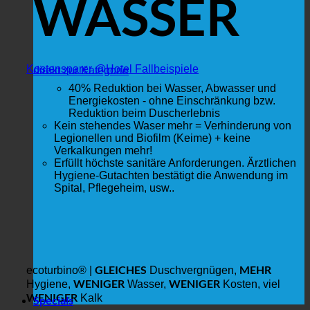
WASSER
Kostensparer @Hotel Fallbeispiele
direkt zur Kategorie
40% Reduktion bei Wasser, Abwasser und
Energiekosten - ohne Einschränkung bzw.
Reduktion beim Duscherlebnis
Kein stehendes Waser mehr = Verhinderung von
Legionellen und Biofilm (Keime) + keine
Verkalkungen mehr!
Erfüllt höchste sanitäre Anforderungen. Ärztlichen
Hygiene-Gutachten bestätigt die Anwendung im
Spital, Pflegeheim, usw..
GLEICHES
MEHR
ecoturbino® |
Duschvergnügen,
WENIGER
WENIGER
Hygiene,
Wasser,
Kosten, viel
WENIGER
Kalk
Specials