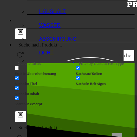
HAUSHALT
WASSER
ABSCHIRMUNG
LICHT
Suche
Generic filters
Filter by Custom Post Type
Exakte Übereinstimmung
Suche auf Seiten
Suche im Titel
Suche in Beiträgen
Suche im Inhalt
Search in excerpt