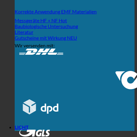
Korrekte Anwendung EMF Materialien
Messgeräte HF + NF
Baubiologische Untersuchung
Literatur
Gutscheine mit Wirkung
Wir versenden mit:
LICHT