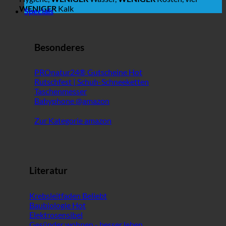
WENIGER
Kalk
Specials
Besonderes
PROnatur24® Gutscheine
Rutschfest | Schuh-Schneeketten
Taschenmesser
Babyphone @amazon
Zur Kategorie amazon
Literatur
Krebsleitfaden
Baubiologie
Elektrosensibel
Gesünder wohnen - besser leben