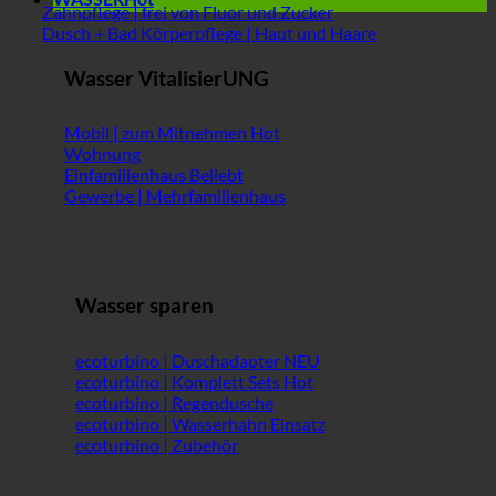
Zahnpflege | frei von Fluor und Zucker
Dusch + Bad Körperpflege | Haut und Haare
Wasser VitalisierUNG
Mobil | zum Mitnehmen
Wohnung
Einfamilienhaus
Gewerbe | Mehrfamilienhaus
Wasser sparen
ecoturbino | Duschadapter
ecoturbino | Komplett Sets
ecoturbino | Regendusche
ecoturbino | Wasserhahn Einsatz
ecoturbino | Zubehör