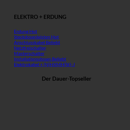
ELEKTRO + ERDUNG
Erdung
Steckdosenleisten
Anschlusskabel
Netzfreischalter
Masterschalter
Installationsdosen
Elektrokabel + (N)HXMH(St)-J
Der Dauer-Topseller