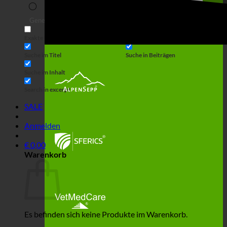
Suche
Generic filters
Filter by Custom Post Type
Exakte Übereinstimmung
Suche auf Seiten
Suche im Titel
Suche in Beiträgen
Suche im Inhalt
Search in excerpt
SALE
Anmelden
€
0,00
Warenkorb
Es befinden sich keine Produkte im Warenkorb.