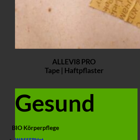
ALLEVI8 PRO
Tape | Haftpflaster
Gesund
BIO Körperpflege
WASSER