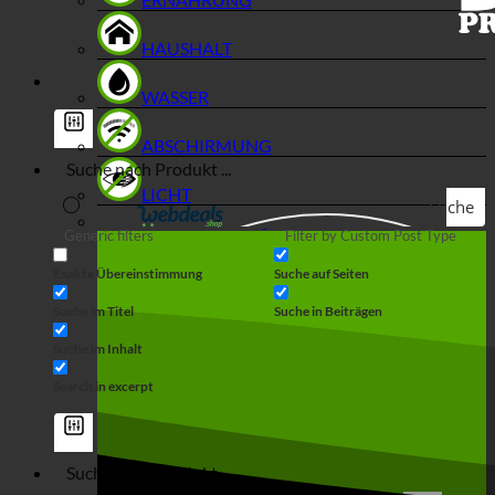
HAUSHALT
WASSER
ABSCHIRMUNG
LICHT
Suche
Generic filters
Filter by Custom Post Type
Exakte Übereinstimmung
Suche auf Seiten
Suche im Titel
Suche in Beiträgen
Suche im Inhalt
Search in excerpt