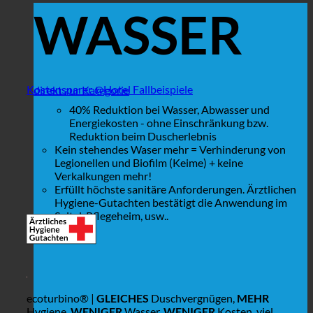
WASSER
Kostensparer @Hotel Fallbeispiele
direkt zur Kategorie
40% Reduktion bei Wasser, Abwasser und
Energiekosten - ohne Einschränkung bzw.
Reduktion beim Duscherlebnis
Kein stehendes Waser mehr = Verhinderung von
Legionellen und Biofilm (Keime) + keine
Verkalkungen mehr!
Erfüllt höchste sanitäre Anforderungen. Ärztlichen
Hygiene-Gutachten bestätigt die Anwendung im
Spital, Pflegeheim, usw..
ecoturbino® |
GLEICHES
Duschvergnügen,
MEHR
Hygiene,
WENIGER
Wasser,
WENIGER
Kosten, viel