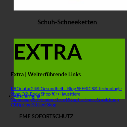
Schuh-Schneeketten
EXTRA
Extra | Weiterführende Links
PROnatur24® Gesundheits-Blog
SFERICS® Technologie
Shop
OP-Body Shop für (Haus)tiere
Abschirmung
AlpenSepp® Premium Käse
DDoptics Sport Optik Shop
CBDprime® Hanf Shop
EMF SOFORTSCHUTZ