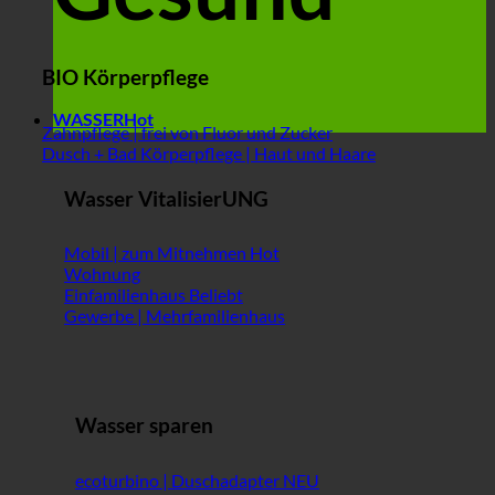
BIO Körperpflege
WASSER
Zahnpflege | frei von Fluor und Zucker
Dusch + Bad Körperpflege | Haut und Haare
Wasser VitalisierUNG
Mobil | zum Mitnehmen
Wohnung
Einfamilienhaus
Gewerbe | Mehrfamilienhaus
Wasser sparen
ecoturbino | Duschadapter