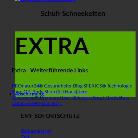
Schuh-Schneeketten
EXTRA
Extra | Weiterführende Links
PROnatur24® Gesundheits-Blog
SFERICS® Technologie
Shop
OP-Body Shop für (Haus)tiere
Abschirmung
AlpenSepp® Premium Käse
DDoptics Sport Optik Shop
CBDprime® Hanf Shop
EMF SOFORTSCHUTZ
Baldachin
Zelt