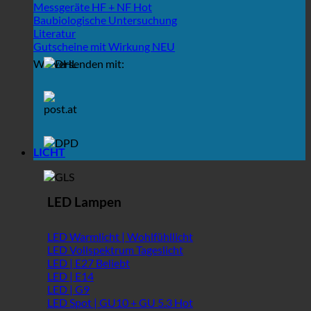
Messgeräte HF + NF
Baubiologische Untersuchung
Literatur
Gutscheine mit Wirkung
Wir versenden mit:
LICHT
LED Lampen
LED Warmlicht | Wohlfühllicht
LED Vollspektrum Tageslicht
LED | E27
LED | E14
LED | G9
LED Spot | GU10 + GU 5.3