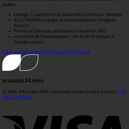
wollen.
Omega-3, Lactoferrin & Vitalstoffe in höchster Reinheit
ALLEVI8 PRO Energie- & Schmerzpflaster (Original-
Patent)
Premium Ghee aus zertifizierter Heumilch (AT)
ecoturbino® Duschadapter – bis zu 40 % Wasser &
Energie sparen
Über uns
Newsletter
PROnatur24® KI Chat
pronatur24.shop
© 2026 PROnatur24® | Webdeals Shops GmbH, Austria |
+43
(0)5574 24010