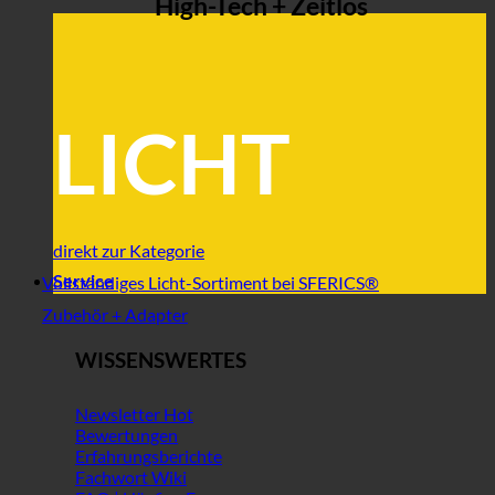
High-Tech + Zeitlos
LICHT
direkt zur Kategorie
Service
Vollständiges Licht-Sortiment bei SFERICS®
Zubehör + Adapter
WISSENSWERTES
Newsletter
Bewertungen
Erfahrungsberichte
Fachwort Wiki