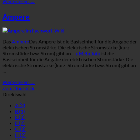
Weiterlesen
→
Ampere
Das
Ampere
Das Ampere ist die Basiseinheit für die Angabe der
elektrischen Stromstärke. Die elektrische Stromstärke (kurz:
Stromstärke bzw. Strom) gibt an ...
» Mehr Info
ist die
Basiseinheit für die Angabe der elektrischen Stromstärke. Die
elektrische Stromstärke (kurz: Stromstärke bzw. Strom) gibt an
…
Weiterlesen
→
Zum Überblick
Direktwahl
A
(2)
B
(1)
E
(3)
F
(2)
G
(3)
H
(2)