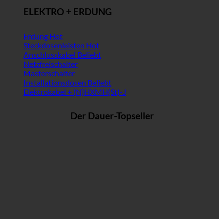
ELEKTRO + ERDUNG
Erdung
Steckdosenleisten
Anschlusskabel
Netzfreischalter
Masterschalter
Installationsdosen
Elektrokabel + (N)HXMH(St)-J
Der Dauer-Topseller