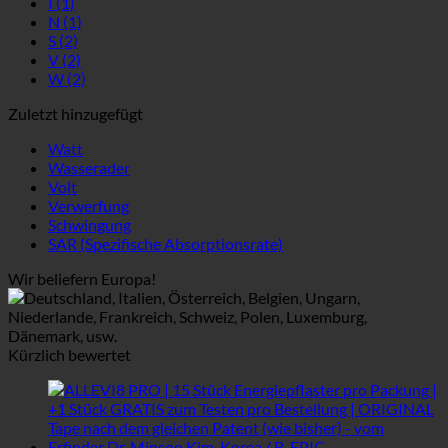
I
(1)
N
(1)
S
(2)
V
(2)
W
(2)
Zuletzt hinzugefügt
Watt
Wasserader
Volt
Verwerfung
Schwingung
SAR (Spezifische Absorptionsrate)
Wir beliefern Europa!
Deutschland, Italien, Österreich, Belgien, Ungarn,
Niederlande, Frankreich, Schweiz, Polen, Luxemburg,
Dänemark, usw.
Kürzlich bewertet