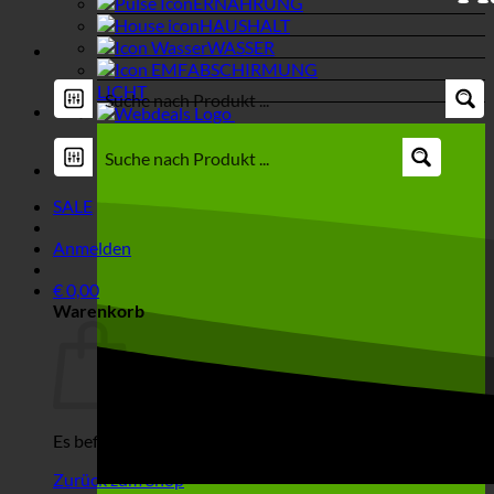
ERNÄHRUNG
HAUSHALT
WASSER
ABSCHIRMUNG
LICHT
SALE
Anmelden
€
0,00
Warenkorb
Es befinden sich keine Produkte im Warenkorb.
Zurück zum Shop