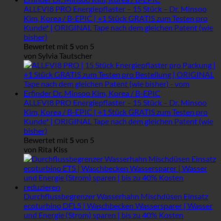
ALLEVI8 PRO Energiepflaster – 15 Stück – Dr. Minsoo
Kim, Korea / B-EPIC | +1 Stück GRATIS zum Testen pro
Kunde* | ORIGINAL Tape nach dem gleichen Patent (wie
bisher)
Bewertet mit
5
von 5
von Sylvia Tautscher
ALLEVI8 PRO Energiepflaster – 15 Stück – Dr. Minsoo
Kim, Korea / B-EPIC | +1 Stück GRATIS zum Testen pro
Kunde* | ORIGINAL Tape nach dem gleichen Patent (wie
bisher)
Bewertet mit
5
von 5
von Rita Kiss
Durchflussbegrenzer Wasserhahn Mischdüsen Einsatz
ecoturbino DFL5 | Waschbecken Wassersparer | Wasser
und Energie (Strom) sparen | bis zu 40% Kosten