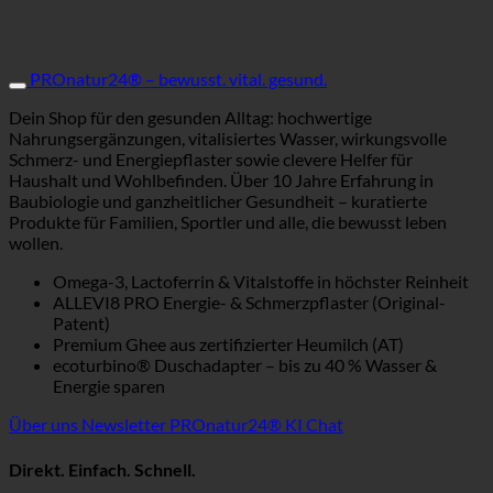
PROnatur24® – bewusst. vital. gesund.
Dein Shop für den gesunden Alltag: hochwertige
Nahrungsergänzungen, vitalisiertes Wasser, wirkungsvolle
Schmerz- und Energiepflaster sowie clevere Helfer für
Haushalt und Wohlbefinden. Über 10 Jahre Erfahrung in
Baubiologie und ganzheitlicher Gesundheit – kuratierte
Produkte für Familien, Sportler und alle, die bewusst leben
wollen.
Omega-3, Lactoferrin & Vitalstoffe in höchster Reinheit
ALLEVI8 PRO Energie- & Schmerzpflaster (Original-
Patent)
Premium Ghee aus zertifizierter Heumilch (AT)
ecoturbino® Duschadapter – bis zu 40 % Wasser &
Energie sparen
Über uns
Newsletter
PROnatur24® KI Chat
Direkt. Einfach. Schnell.