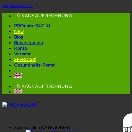
📦 VERSAND AB € 5,50
Skip to content
🔖 KAUF AUF RECHNUNG
PROnatur24® KI
NEU
Blog
Bewertungen
Konto
Versand
SFERICS®
🔆 EINFACH. FUNKTIONIERT.
Gesundheits-Portal
🔆 GESUND. NACHHALTIG.
📦 VERSAND AB € 5,50
🔖 KAUF AUF RECHNUNG
Surfe in allen
KATEGORIEN