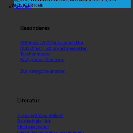
WENIGER
Kalk
Specials
Besonderes
PROnatur24® Gutscheine
Rutschfest | Schuh-Schneeketten
Taschenmesser
Babyphone @amazon
Zur Kategorie amazon
Literatur
Krebsleitfaden
Baubiologie
Elektrosensibel
Gesünder wohnen - besser leben