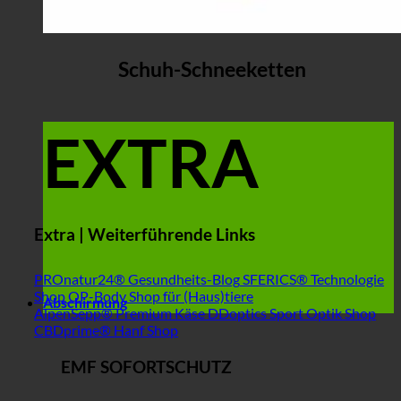
Schuh-Schneeketten
EXTRA
Extra | Weiterführende Links
PROnatur24® Gesundheits-Blog
SFERICS® Technologie
Shop
OP-Body Shop für (Haus)tiere
Abschirmung
AlpenSepp® Premium Käse
DDoptics Sport Optik Shop
CBDprime® Hanf Shop
EMF SOFORTSCHUTZ