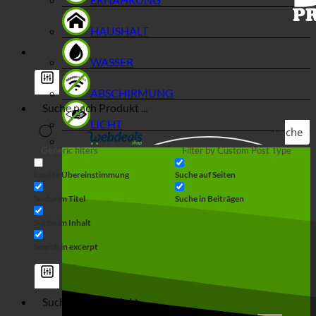
HAUSHALT
WASSER
ABSCHIRMUNG
LICHT
Suche
Generic filters
Filter by Custom Post Type
Exakte Übereinstimmung
Suche auf Seiten
Suche im Titel
Suche in Beiträgen
Suche im Inhalt
Search in excerpt