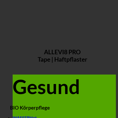
ALLEVI8 PRO
Tape | Haftpflaster
Gesund
BIO Körperpflege
WASSER