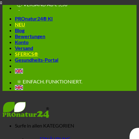
📦 VERSAND AB € 5,50
Skip
🔖 KAUF AUF RECHNUNG
to
PROnatur24® KI
content
NEU
Blog
Bewertungen
Konto
Versand
SFERICS®
Gesundheits-Portal
🔆 EINFACH. FUNKTIONIERT.
🔆 GESUND. NACHHALTIG.
📦 VERSAND AB € 5,50
🔖 KAUF AUF RECHNUNG
Surfe in allen
KATEGORIEN
ERNÄHRUNG