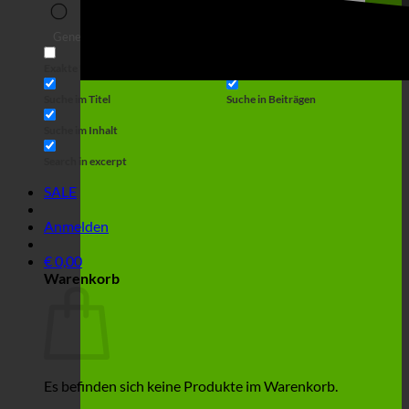
Suche
Generic filters
Filter by Custom Post Type
Exakte Übereinstimmung
Suche auf Seiten
Suche im Titel
Suche in Beiträgen
Suche im Inhalt
Search in excerpt
SALE
Anmelden
€
0,00
Warenkorb
Es befinden sich keine Produkte im Warenkorb.