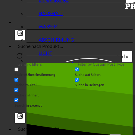
HAUSHALT
WASSER
ABSCHIRMUNG
LICHT
Suche
Generic filters
Filter by Custom Post Type
Exakte Übereinstimmung
Suche auf Seiten
Suche im Titel
Suche in Beiträgen
Suche im Inhalt
Search in excerpt