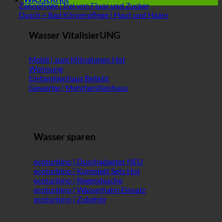
Zahnpflege | frei von Fluor und Zucker
Dusch + Bad Körperpflege | Haut und Haare
Wasser VitalisierUNG
Mobil | zum Mitnehmen
Wohnung
Einfamilienhaus
Gewerbe | Mehrfamilienhaus
Wasser sparen
ecoturbino | Duschadapter
ecoturbino | Komplett Sets
ecoturbino | Regendusche
ecoturbino | Wasserhahn Einsatz
ecoturbino | Zubehör