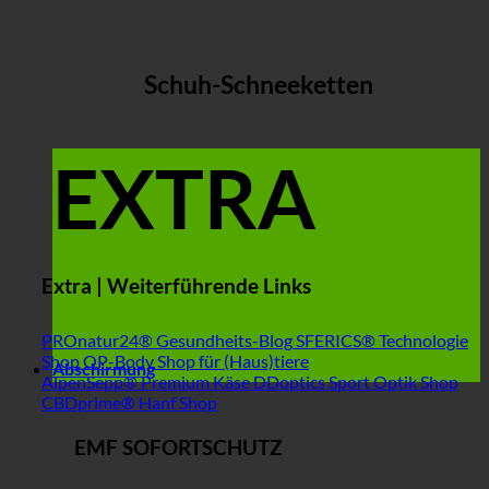
Schuh-Schneeketten
EXTRA
Extra | Weiterführende Links
PROnatur24® Gesundheits-Blog
SFERICS® Technologie
Shop
OP-Body Shop für (Haus)tiere
Abschirmung
AlpenSepp® Premium Käse
DDoptics Sport Optik Shop
CBDprime® Hanf Shop
EMF SOFORTSCHUTZ