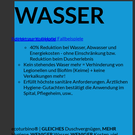
WASSER
Kostensparer @Hotel Fallbeispiele
direkt zur Kategorie
40% Reduktion bei Wasser, Abwasser und
Energiekosten - ohne Einschränkung bzw.
Reduktion beim Duscherlebnis
Kein stehendes Waser mehr = Verhinderung von
Legionellen und Biofilm (Keime) + keine
Verkalkungen mehr!
Erfüllt höchste sanitäre Anforderungen. Ärztlichen
Hygiene-Gutachten bestätigt die Anwendung im
Spital, Pflegeheim, usw..
ecoturbino® |
GLEICHES
Duschvergnügen,
MEHR
Hygiene,
WENIGER
Wasser,
WENIGER
Kosten, viel