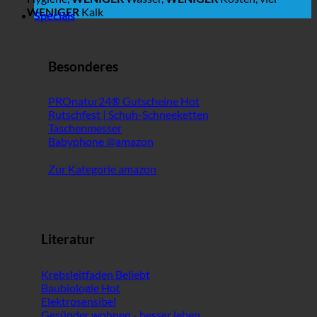
WENIGER
Kalk
Specials
Besonderes
PROnatur24® Gutscheine
Rutschfest | Schuh-Schneeketten
Taschenmesser
Babyphone @amazon
Zur Kategorie amazon
Literatur
Krebsleitfaden
Baubiologie
Elektrosensibel
Gesünder wohnen - besser leben