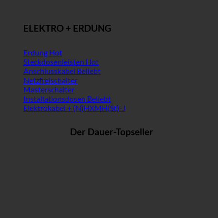
ELEKTRO + ERDUNG
Erdung
Steckdosenleisten
Anschlusskabel
Netzfreischalter
Masterschalter
Installationsdosen
Elektrokabel + (N)HXMH(St)-J
Der Dauer-Topseller