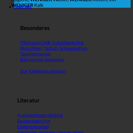
WENIGER
Kalk
Specials
Besonderes
PROnatur24® Gutscheine
Rutschfest | Schuh-Schneeketten
Taschenmesser
Babyphone @amazon
Zur Kategorie amazon
Literatur
Krebsleitfaden
Baubiologie
Elektrosensibel
Gesünder wohnen - besser leben