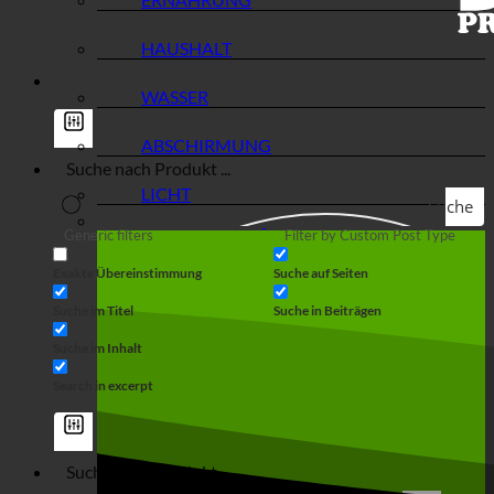
HAUSHALT
WASSER
ABSCHIRMUNG
LICHT
Suche
Generic filters
Filter by Custom Post Type
Exakte Übereinstimmung
Suche auf Seiten
Suche im Titel
Suche in Beiträgen
Suche im Inhalt
Search in excerpt