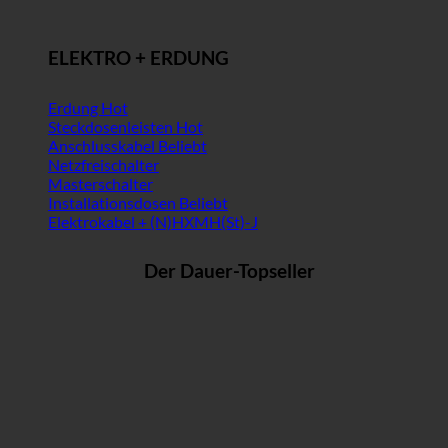
ELEKTRO + ERDUNG
Erdung
Steckdosenleisten
Anschlusskabel
Netzfreischalter
Masterschalter
Installationsdosen
Elektrokabel + (N)HXMH(St)-J
Der Dauer-Topseller