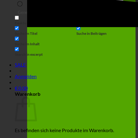
Suche
Generic filters
Filter by Custom Post Type
Exakte Übereinstimmung
Suche auf Seiten
Suche im Titel
Suche in Beiträgen
Suche im Inhalt
Search in excerpt
SALE
Anmelden
€
0,00
Warenkorb
Es befinden sich keine Produkte im Warenkorb.