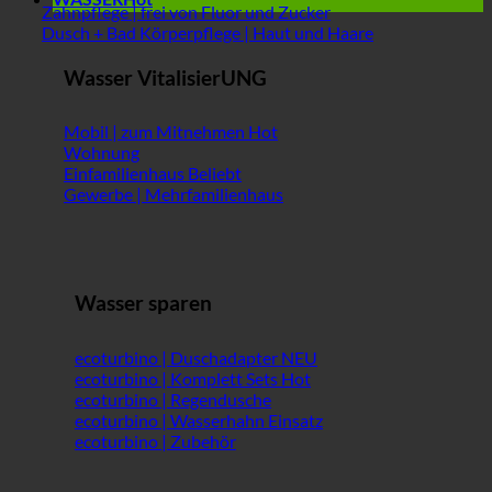
Zahnpflege | frei von Fluor und Zucker
Dusch + Bad Körperpflege | Haut und Haare
Wasser VitalisierUNG
Mobil | zum Mitnehmen
Wohnung
Einfamilienhaus
Gewerbe | Mehrfamilienhaus
Wasser sparen
ecoturbino | Duschadapter
ecoturbino | Komplett Sets
ecoturbino | Regendusche
ecoturbino | Wasserhahn Einsatz
ecoturbino | Zubehör