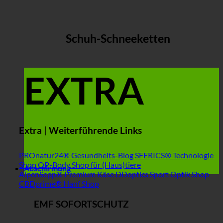
Schuh-Schneeketten
EXTRA
Extra | Weiterführende Links
PROnatur24® Gesundheits-Blog
SFERICS® Technologie
Shop
OP-Body Shop für (Haus)tiere
Abschirmung
AlpenSepp® Premium Käse
DDoptics Sport Optik Shop
CBDprime® Hanf Shop
EMF SOFORTSCHUTZ