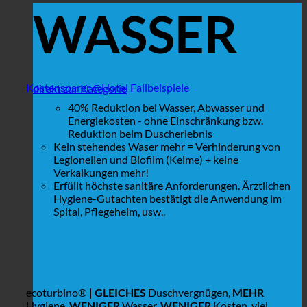
WASSER
Kostensparer @Hotel Fallbeispiele
direkt zur Kategorie
40% Reduktion bei Wasser, Abwasser und
Energiekosten - ohne Einschränkung bzw.
Reduktion beim Duscherlebnis
Kein stehendes Waser mehr = Verhinderung von
Legionellen und Biofilm (Keime) + keine
Verkalkungen mehr!
Erfüllt höchste sanitäre Anforderungen. Ärztlichen
Hygiene-Gutachten bestätigt die Anwendung im
Spital, Pflegeheim, usw..
ecoturbino® |
GLEICHES
Duschvergnügen,
MEHR
Hygiene,
WENIGER
Wasser,
WENIGER
Kosten, viel