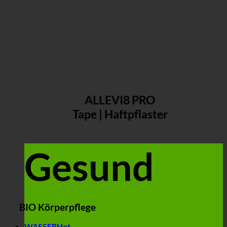
ALLEVI8 PRO
Tape | Haftpflaster
Gesund
BIO Körperpflege
WASSER