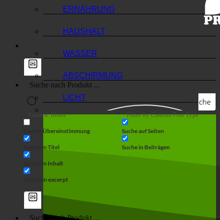
ERNÄHRUNG
HAUSHALT
WASSER
ABSCHIRMUNG
LICHT
Suche
Generic filters
Filter by Custom Post Type
Exakte Übereinstimmung
Suche auf Seiten
Suche im Titel
Suche in Beiträgen
Suche im Inhalt
Search in excerpt