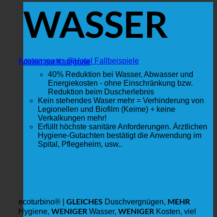
WASSER
Kostensparer @Hotel Fallbeispiele
direkt zur Kategorie
40% Reduktion bei Wasser, Abwasser und
Energiekosten - ohne Einschränkung bzw.
Reduktion beim Duscherlebnis
Kein stehendes Waser mehr = Verhinderung von
Legionellen und Biofilm (Keime) + keine
Verkalkungen mehr!
Erfüllt höchste sanitäre Anforderungen. Ärztlichen
Hygiene-Gutachten bestätigt die Anwendung im
Spital, Pflegeheim, usw..
GLEICHES
MEHR
ecoturbino® |
Duschvergnügen,
WENIGER
WENIGER
Hygiene,
Wasser,
Kosten, viel