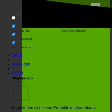
Suche
Generic filters
Filter by Custom Post Type
Exakte Übereinstimmung
Suche auf Seiten
Suche im Titel
Suche in Beiträgen
Suche im Inhalt
Search in excerpt
SALE
Anmelden
€
0,00
Warenkorb
Es befinden sich keine Produkte im Warenkorb.