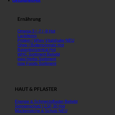
Gesundheit
Ernährung
Omega-3 / -7 / -9
Lactoferrin
Protein | Whey Vitalshake
Ghee | Butterschmalz
Basenkonzentrat
WHC Sortiment
gaia Herbs Sortiment
now Foods Sortiment
HAUT & PFLASTER
Energie & Schmerzpflaster
Sonnenschutz | LSF 30
Mückenstiche & Schutz