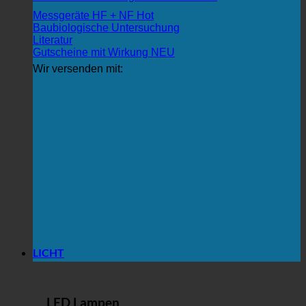
Messgeräte HF + NF
Baubiologische Untersuchung
Literatur
Gutscheine mit Wirkung
Wir versenden mit:
LICHT
LED Lampen