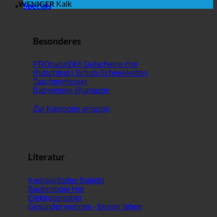
WENIGER
Kalk
Specials
Besonderes
PROnatur24® Gutscheine
Rutschfest | Schuh-Schneeketten
Taschenmesser
Babyphone @amazon
Zur Kategorie amazon
Literatur
Krebsleitfaden
Baubiologie
Elektrosensibel
Gesünder wohnen - besser leben