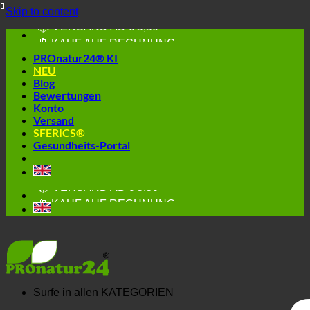
Skip to content
🔆 GESUND. NACHHALTIG.
📦 VERSAND AB € 5,50
🔖 KAUF AUF RECHNUNG
PROnatur24® KI
NEU
Blog
Bewertungen
Konto
Versand
SFERICS®
Gesundheits-Portal
🔆 EINFACH. FUNKTIONIERT.
🔆 GESUND. NACHHALTIG.
📦 VERSAND AB € 5,50
🔖 KAUF AUF RECHNUNG
Surfe in allen
KATEGORIEN