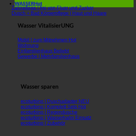
WASSER
Zahnpflege | frei von Fluor und Zucker
Dusch + Bad Körperpflege | Haut und Haare
Wasser VitalisierUNG
Mobil | zum Mitnehmen
Wohnung
Einfamilienhaus
Gewerbe | Mehrfamilienhaus
Wasser sparen
ecoturbino | Duschadapter
ecoturbino | Komplett Sets
ecoturbino | Regendusche
ecoturbino | Wasserhahn Einsatz
ecoturbino | Zubehör