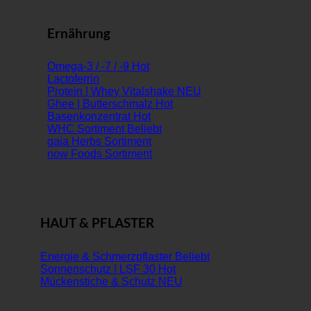
Ernährung
Omega-3 / -7 / -9
Lactoferrin
Protein | Whey Vitalshake
Ghee | Butterschmalz
Basenkonzentrat
WHC Sortiment
gaia Herbs Sortiment
now Foods Sortiment
HAUT & PFLASTER
Energie & Schmerzpflaster
Sonnenschutz | LSF 30
Mückenstiche & Schutz