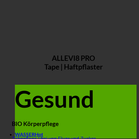
ALLEVI8 PRO
Tape | Haftpflaster
Gesund
BIO Körperpflege
WASSER
Zahnpflege | frei von Fluor und Zucker