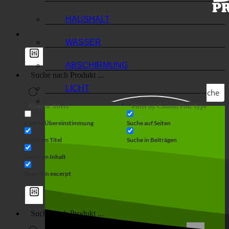
HAUSHALT
WASSER
ABSCHIRMUNG
LICHT
Suche
Generic filters
Filter by Custom Post Type
Exakte Übereinstimmung
Suche auf Seiten
Suche im Titel
Suche in Beiträgen
Suche im Inhalt
Search in excerpt