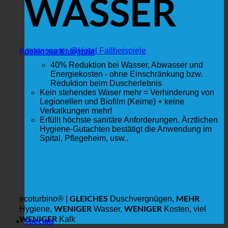
WASSER
Kostensparer @Hotel Fallbeispiele
direkt zur Kategorie
40% Reduktion bei Wasser, Abwasser und
Energiekosten - ohne Einschränkung bzw.
Reduktion beim Duscherlebnis
Kein stehendes Waser mehr = Verhinderung von
Legionellen und Biofilm (Keime) + keine
Verkalkungen mehr!
Erfüllt höchste sanitäre Anforderungen. Ärztlichen
Hygiene-Gutachten bestätigt die Anwendung im
Spital, Pflegeheim, usw..
GLEICHES
MEHR
ecoturbino® |
Duschvergnügen,
WENIGER
WENIGER
Hygiene,
Wasser,
Kosten, viel
WENIGER
Kalk
Specials