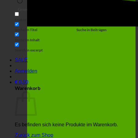
Suche
Generic filters
Filter by Custom Post Type
Exakte Übereinstimmung
Suche auf Seiten
Suche im Titel
Suche in Beiträgen
Suche im Inhalt
Search in excerpt
SALE
Anmelden
€
0,00
Warenkorb
Es befinden sich keine Produkte im Warenkorb.
Zurück zum Shop