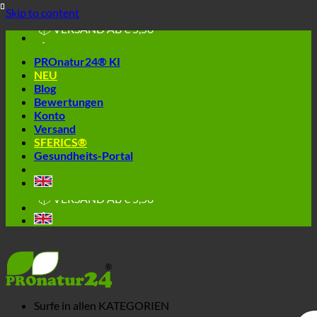
🔆 EINFACH. FUNKTIONIERT.
Skip to content
🔆 GESUND. NACHHALTIG.
📦 VERSAND AB € 5,50
🔖 KAUF AUF RECHNUNG
PROnatur24® KI
NEU
Blog
Bewertungen
Konto
Versand
SFERICS®
Gesundheits-Portal
🔆 EINFACH. FUNKTIONIERT.
🔆 GESUND. NACHHALTIG.
📦 VERSAND AB € 5,50
🔖 KAUF AUF RECHNUNG
Surfe in allen
KATEGORIEN