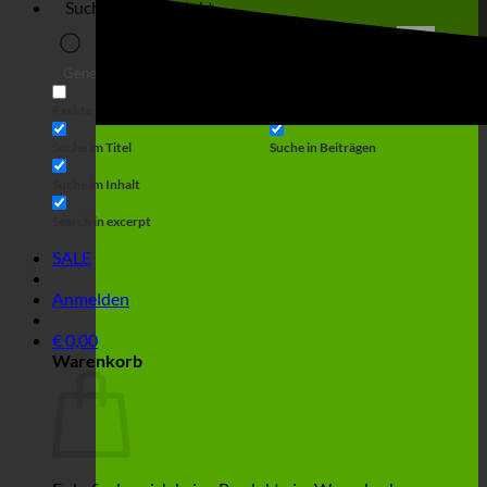
Suche
Generic filters
Filter by Custom Post Type
Exakte Übereinstimmung
Suche auf Seiten
Suche im Titel
Suche in Beiträgen
Suche im Inhalt
Search in excerpt
SALE
Anmelden
€
0,00
Warenkorb