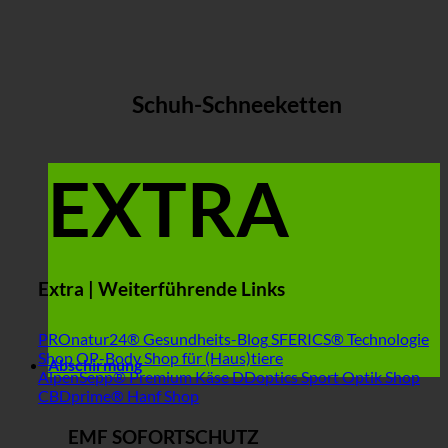
Schuh-Schneeketten
EXTRA
Extra | Weiterführende Links
PROnatur24® Gesundheits-Blog
SFERICS® Technologie
Shop
OP-Body Shop für (Haus)tiere
Abschirmung
AlpenSepp® Premium Käse
DDoptics Sport Optik Shop
CBDprime® Hanf Shop
EMF SOFORTSCHUTZ