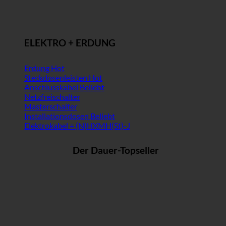
ELEKTRO + ERDUNG
Erdung
Steckdosenleisten
Anschlusskabel
Netzfreischalter
Masterschalter
Installationsdosen
Elektrokabel + (N)HXMH(St)-J
Der Dauer-Topseller