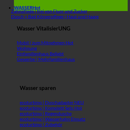
WASSER
Zahnpflege | frei von Fluor und Zucker
Dusch + Bad Körperpflege | Haut und Haare
Wasser VitalisierUNG
Mobil | zum Mitnehmen
Wohnung
Einfamilienhaus
Gewerbe | Mehrfamilienhaus
Wasser sparen
ecoturbino | Duschadapter
ecoturbino | Komplett Sets
ecoturbino | Regendusche
ecoturbino | Wasserhahn Einsatz
ecoturbino | Zubehör