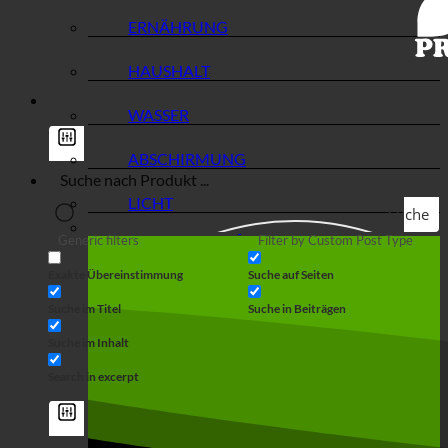
ERNÄHRUNG
HAUSHALT
WASSER
ABSCHIRMUNG
LICHT
Suche
Generic filters
Filter by Custom Post Type
Exakte Übereinstimmung
Suche auf Seiten
Suche im Titel
Suche in Beiträgen
Suche im Inhalt
Search in excerpt