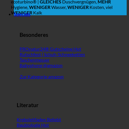
ecoturbino® |
GLEICHES
Duschvergnügen,
MEHR
Hygiene,
WENIGER
Wasser,
WENIGER
Kosten, viel
WENIGER
Kalk
Specials
Besonderes
PROnatur24® Gutscheine
Rutschfest | Schuh-Schneeketten
Taschenmesser
Babyphone @amazon
Zur Kategorie amazon
Literatur
Krebsleitfaden
Baubiologie