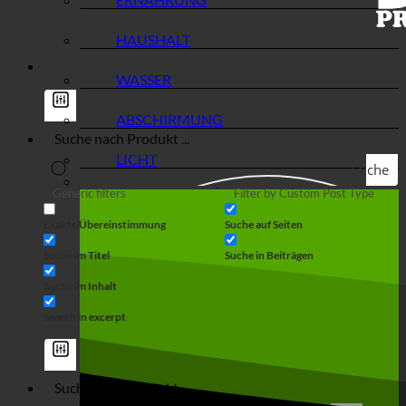
HAUSHALT
WASSER
ABSCHIRMUNG
LICHT
Suche
Generic filters
Filter by Custom Post Type
Exakte Übereinstimmung
Suche auf Seiten
Suche im Titel
Suche in Beiträgen
Suche im Inhalt
Search in excerpt