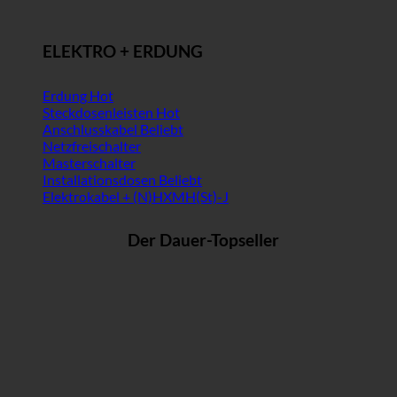
ELEKTRO + ERDUNG
Erdung
Steckdosenleisten
Anschlusskabel
Netzfreischalter
Masterschalter
Installationsdosen
Elektrokabel + (N)HXMH(St)-J
Der Dauer-Topseller