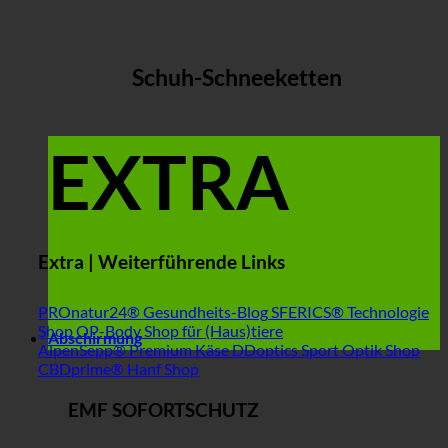
Schuh-Schneeketten
EXTRA
Extra | Weiterführende Links
PROnatur24® Gesundheits-Blog
SFERICS® Technologie
Shop
OP-Body Shop für (Haus)tiere
Abschirmung
AlpenSepp® Premium Käse
DDoptics Sport Optik Shop
CBDprime® Hanf Shop
EMF SOFORTSCHUTZ