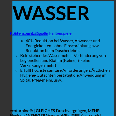
WASSER
Kostensparer @Hotel Fallbeispiele
direkt zur Kategorie
40% Reduktion bei Wasser, Abwasser und
Energiekosten - ohne Einschränkung bzw.
Reduktion beim Duscherlebnis
Kein stehendes Waser mehr = Verhinderung von
Legionellen und Biofilm (Keime) + keine
Verkalkungen mehr!
Erfüllt höchste sanitäre Anforderungen. Ärztlichen
Hygiene-Gutachten bestätigt die Anwendung im
Spital, Pflegeheim, usw..
ecoturbino® |
GLEICHES
Duschvergnügen,
MEHR
Hygiene,
WENIGER
Wasser,
WENIGER
Kosten, viel