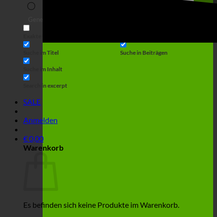
Suche
Generic filters
Filter by Custom Post Type
Exakte Übereinstimmung
Suche auf Seiten
Suche im Titel
Suche in Beiträgen
Suche im Inhalt
Search in excerpt
SALE
Anmelden
€
0,00
Warenkorb
Es befinden sich keine Produkte im Warenkorb.