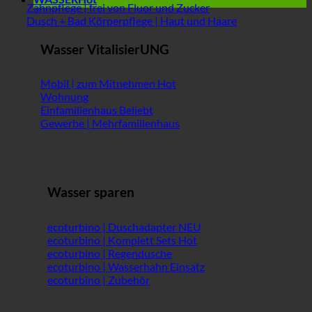
Zahnpflege | frei von Fluor und Zucker
Dusch + Bad Körperpflege | Haut und Haare
Wasser VitalisierUNG
Mobil | zum Mitnehmen
Wohnung
Einfamilienhaus
Gewerbe | Mehrfamilienhaus
Wasser sparen
ecoturbino | Duschadapter
ecoturbino | Komplett Sets
ecoturbino | Regendusche
ecoturbino | Wasserhahn Einsatz
ecoturbino | Zubehör