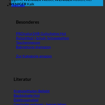
WENIGER
Kalk
Specials
Besonderes
PROnatur24® Gutscheine
Rutschfest | Schuh-Schneeketten
Taschenmesser
Babyphone @amazon
Zur Kategorie amazon
Literatur
Krebsleitfaden
Baubiologie
Elektrosensibel
Gesünder wohnen - besser leben