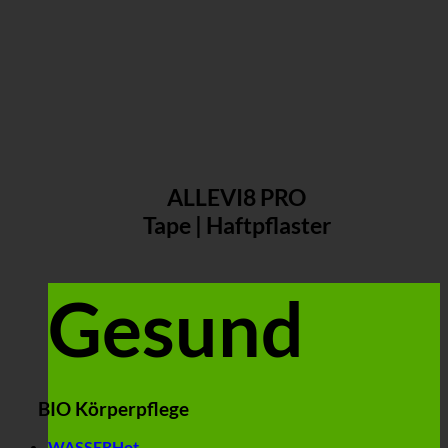
ALLEVI8 PRO
Tape | Haftpflaster
Gesund
BIO Körperpflege
WASSER