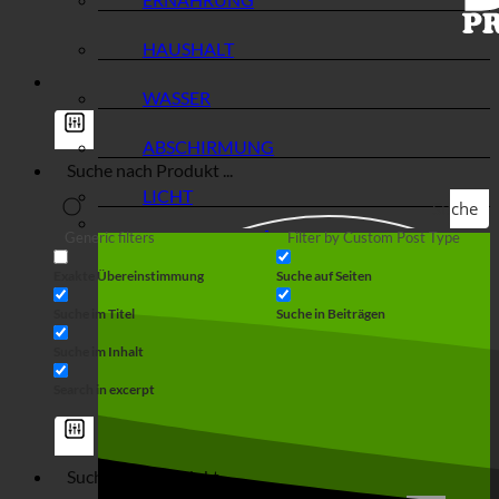
HAUSHALT
WASSER
ABSCHIRMUNG
LICHT
Suche
Generic filters
Filter by Custom Post Type
Exakte Übereinstimmung
Suche auf Seiten
Suche im Titel
Suche in Beiträgen
Suche im Inhalt
Search in excerpt