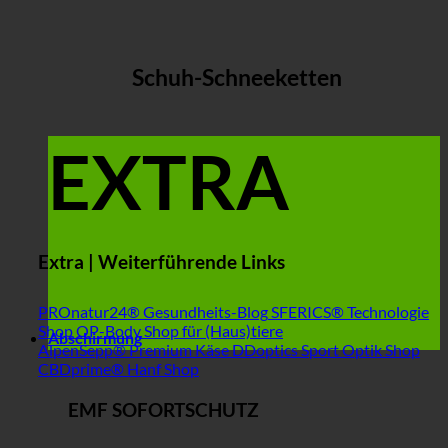
Schuh-Schneeketten
EXTRA
Extra | Weiterführende Links
PROnatur24® Gesundheits-Blog
SFERICS® Technologie
Shop
OP-Body Shop für (Haus)tiere
Abschirmung
AlpenSepp® Premium Käse
DDoptics Sport Optik Shop
CBDprime® Hanf Shop
EMF SOFORTSCHUTZ