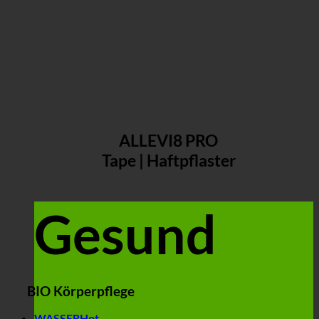
ALLEVI8 PRO
Tape | Haftpflaster
Gesund
BIO Körperpflege
WASSER