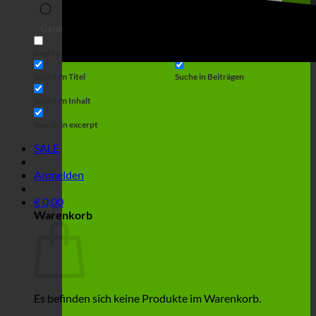
Suche
Generic filters
Filter by Custom Post Type
Exakte Übereinstimmung
Suche auf Seiten
Suche im Titel
Suche in Beiträgen
Suche im Inhalt
Search in excerpt
SALE
Anmelden
€
0,00
Warenkorb
Es befinden sich keine Produkte im Warenkorb.