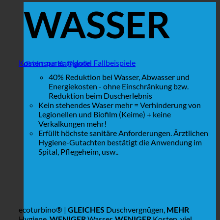
WASSER
Kostensparer @Hotel Fallbeispiele
direkt zur Kategorie
40% Reduktion bei Wasser, Abwasser und
Energiekosten - ohne Einschränkung bzw.
Reduktion beim Duscherlebnis
Kein stehendes Waser mehr = Verhinderung von
Legionellen und Biofilm (Keime) + keine
Verkalkungen mehr!
Erfüllt höchste sanitäre Anforderungen. Ärztlichen
Hygiene-Gutachten bestätigt die Anwendung im
Spital, Pflegeheim, usw..
ecoturbino® |
GLEICHES
Duschvergnügen,
MEHR
Hygiene,
WENIGER
Wasser,
WENIGER
Kosten, viel