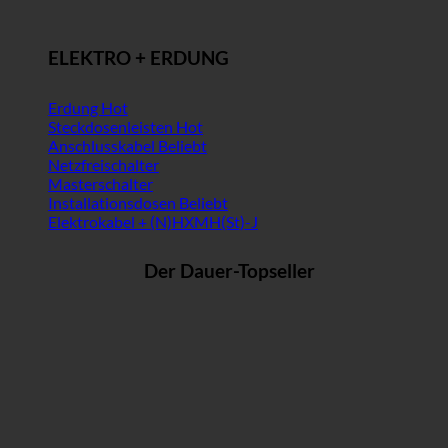
ELEKTRO + ERDUNG
Erdung
Steckdosenleisten
Anschlusskabel
Netzfreischalter
Masterschalter
Installationsdosen
Elektrokabel + (N)HXMH(St)-J
Der Dauer-Topseller