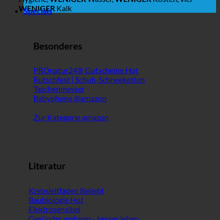
WENIGER
Kalk
Specials
Besonderes
PROnatur24® Gutscheine
Rutschfest | Schuh-Schneeketten
Taschenmesser
Babyphone @amazon
Zur Kategorie amazon
Literatur
Krebsleitfaden
Baubiologie
Elektrosensibel
Gesünder wohnen - besser leben