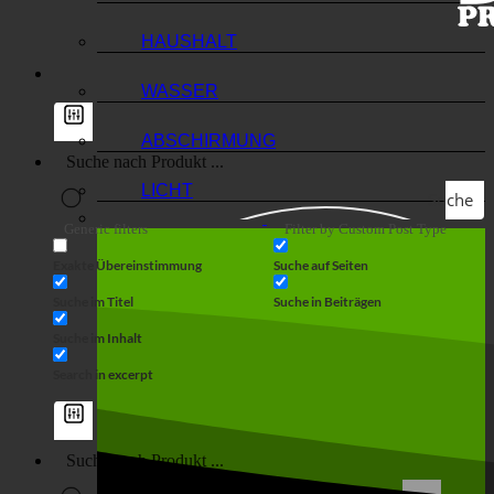
HAUSHALT
WASSER
ABSCHIRMUNG
LICHT
Suche
Generic filters
Filter by Custom Post Type
Exakte Übereinstimmung
Suche auf Seiten
Suche im Titel
Suche in Beiträgen
Suche im Inhalt
Search in excerpt