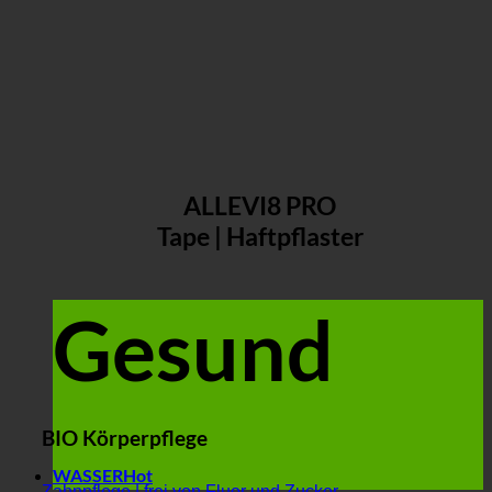
ALLEVI8 PRO
Tape | Haftpflaster
Gesund
BIO Körperpflege
WASSER
Zahnpflege | frei von Fluor und Zucker