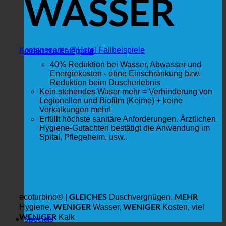
WASSER
Kostensparer @Hotel Fallbeispiele
direkt zur Kategorie
40% Reduktion bei Wasser, Abwasser und
Energiekosten - ohne Einschränkung bzw.
Reduktion beim Duscherlebnis
Kein stehendes Waser mehr = Verhinderung von
Legionellen und Biofilm (Keime) + keine
Verkalkungen mehr!
Erfüllt höchste sanitäre Anforderungen. Ärztlichen
Hygiene-Gutachten bestätigt die Anwendung im
Spital, Pflegeheim, usw..
GLEICHES
MEHR
ecoturbino® |
Duschvergnügen,
WENIGER
WENIGER
Hygiene,
Wasser,
Kosten, viel
WENIGER
Kalk
Specials