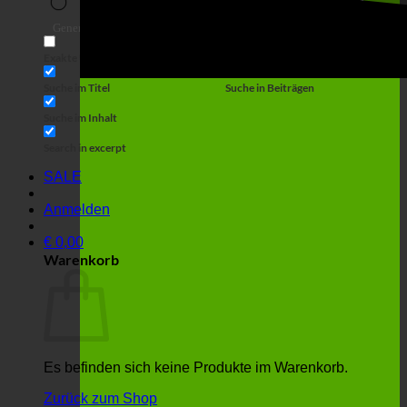
Suche
Generic filters
Filter by Custom Post Type
Exakte Übereinstimmung
Suche auf Seiten
Suche im Titel
Suche in Beiträgen
Suche im Inhalt
Search in excerpt
SALE
Anmelden
€
0,00
Warenkorb
Es befinden sich keine Produkte im Warenkorb.
Zurück zum Shop