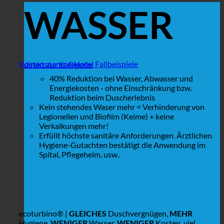
WASSER
Kostensparer @Hotel Fallbeispiele
direkt zur Kategorie
40% Reduktion bei Wasser, Abwasser und
Energiekosten - ohne Einschränkung bzw.
Reduktion beim Duscherlebnis
Kein stehendes Waser mehr = Verhinderung von
Legionellen und Biofilm (Keime) + keine
Verkalkungen mehr!
Erfüllt höchste sanitäre Anforderungen. Ärztlichen
Hygiene-Gutachten bestätigt die Anwendung im
Spital, Pflegeheim, usw..
ecoturbino® |
GLEICHES
Duschvergnügen,
MEHR
Hygiene,
WENIGER
Wasser,
WENIGER
Kosten, viel