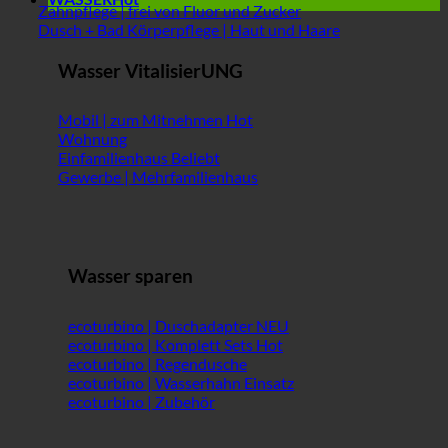
Zahnpflege | frei von Fluor und Zucker
Dusch + Bad Körperpflege | Haut und Haare
Wasser VitalisierUNG
Mobil | zum Mitnehmen
Wohnung
Einfamilienhaus
Gewerbe | Mehrfamilienhaus
Wasser sparen
ecoturbino | Duschadapter
ecoturbino | Komplett Sets
ecoturbino | Regendusche
ecoturbino | Wasserhahn Einsatz
ecoturbino | Zubehör