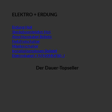
ELEKTRO + ERDUNG
Erdung
Steckdosenleisten
Anschlusskabel
Netzfreischalter
Masterschalter
Installationsdosen
Elektrokabel + (N)HXMH(St)-J
Der Dauer-Topseller