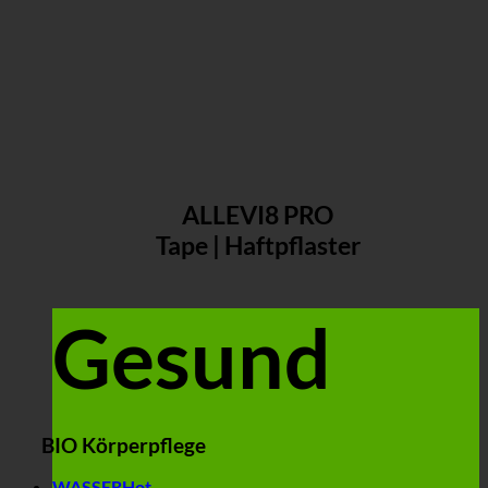
ALLEVI8 PRO
Tape | Haftpflaster
Gesund
BIO Körperpflege
WASSER