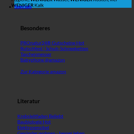
WENIGER
Kalk
Specials
Besonderes
PROnatur24® Gutscheine
Rutschfest | Schuh-Schneeketten
Taschenmesser
Babyphone @amazon
Zur Kategorie amazon
Literatur
Krebsleitfaden
Baubiologie
Elektrosensibel
Gesünder wohnen - besser leben