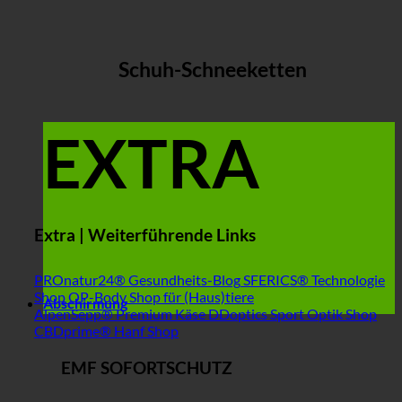
Schuh-Schneeketten
EXTRA
Extra | Weiterführende Links
PROnatur24® Gesundheits-Blog
SFERICS® Technologie
Shop
OP-Body Shop für (Haus)tiere
Abschirmung
AlpenSepp® Premium Käse
DDoptics Sport Optik Shop
CBDprime® Hanf Shop
EMF SOFORTSCHUTZ