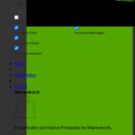
Suche
Generic filters
Filter by Custom Post Type
Exakte Übereinstimmung
Suche auf Seiten
Suche im Titel
Suche in Beiträgen
Suche im Inhalt
Search in excerpt
SALE
Anmelden
€
0,00
Warenkorb
Es befinden sich keine Produkte im Warenkorb.