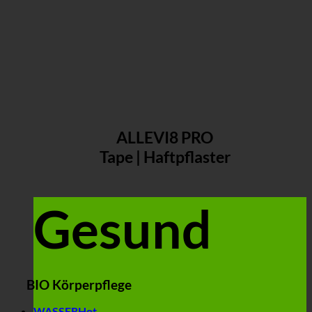
ALLEVI8 PRO
Tape | Haftpflaster
Gesund
BIO Körperpflege
WASSER