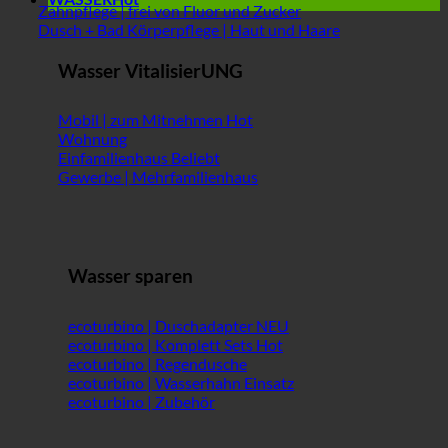
Zahnpflege | frei von Fluor und Zucker
Dusch + Bad Körperpflege | Haut und Haare
Wasser VitalisierUNG
Mobil | zum Mitnehmen
Wohnung
Einfamilienhaus
Gewerbe | Mehrfamilienhaus
Wasser sparen
ecoturbino | Duschadapter
ecoturbino | Komplett Sets
ecoturbino | Regendusche
ecoturbino | Wasserhahn Einsatz
ecoturbino | Zubehör