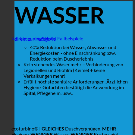
WASSER
Kostensparer @Hotel Fallbeispiele
direkt zur Kategorie
40% Reduktion bei Wasser, Abwasser und
Energiekosten - ohne Einschränkung bzw.
Reduktion beim Duscherlebnis
Kein stehendes Waser mehr = Verhinderung von
Legionellen und Biofilm (Keime) + keine
Verkalkungen mehr!
Erfüllt höchste sanitäre Anforderungen. Ärztlichen
Hygiene-Gutachten bestätigt die Anwendung im
Spital, Pflegeheim, usw..
ecoturbino® |
GLEICHES
Duschvergnügen,
MEHR
Hygiene,
WENIGER
Wasser,
WENIGER
Kosten, viel