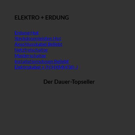
ELEKTRO + ERDUNG
Erdung
Steckdosenleisten
Anschlusskabel
Netzfreischalter
Masterschalter
Installationsdosen
Elektrokabel + (N)HXMH(St)-J
Der Dauer-Topseller