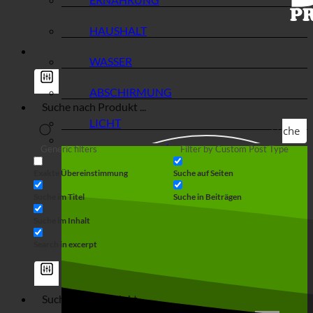
HAUSHALT
WASSER
ABSCHIRMUNG
LICHT
Suche
Generic filters
Filter by Custom Post Type
Exakte Übereinstimmung
Suche auf Seiten
Suche im Titel
Suche in Beiträgen
Suche im Inhalt
Search in excerpt