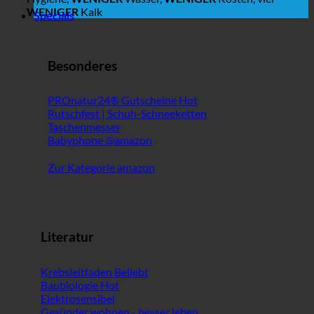
WENIGER
Kalk
Specials
Besonderes
PROnatur24® Gutscheine
Rutschfest | Schuh-Schneeketten
Taschenmesser
Babyphone @amazon
Zur Kategorie amazon
Literatur
Krebsleitfaden
Baubiologie
Elektrosensibel
Gesünder wohnen - besser leben