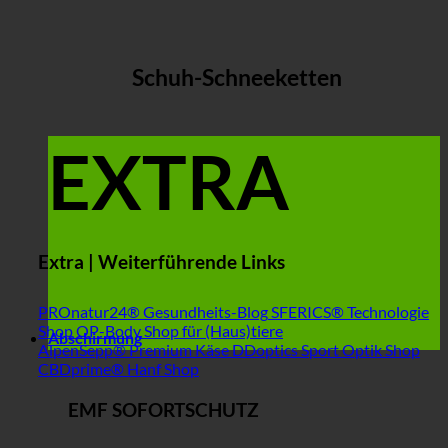
Schuh-Schneeketten
EXTRA
Extra | Weiterführende Links
PROnatur24® Gesundheits-Blog
SFERICS® Technologie
Shop
OP-Body Shop für (Haus)tiere
Abschirmung
AlpenSepp® Premium Käse
DDoptics Sport Optik Shop
CBDprime® Hanf Shop
EMF SOFORTSCHUTZ