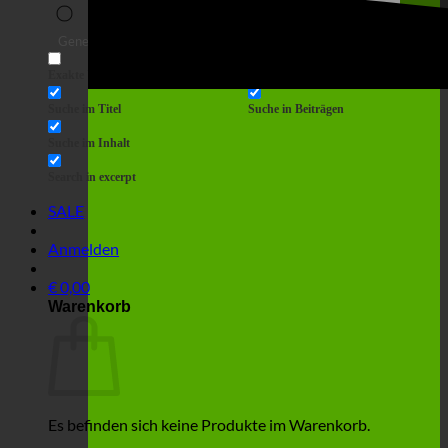
Suche
Generic filters
Filter by Custom Post Type
Exakte Übereinstimmung
Suche auf Seiten
Suche im Titel
Suche in Beiträgen
Suche im Inhalt
Search in excerpt
SALE
Anmelden
€
0,00
Warenkorb
Es befinden sich keine Produkte im Warenkorb.