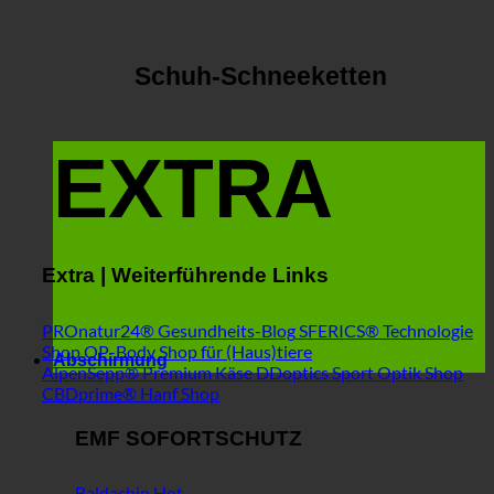
Schuh-Schneeketten
EXTRA
Extra | Weiterführende Links
PROnatur24® Gesundheits-Blog
SFERICS® Technologie
Shop
OP-Body Shop für (Haus)tiere
Abschirmung
AlpenSepp® Premium Käse
DDoptics Sport Optik Shop
CBDprime® Hanf Shop
EMF SOFORTSCHUTZ
Baldachin