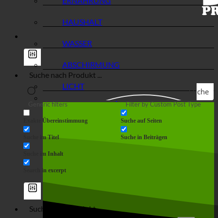
ERNÄHRUNG
HAUSHALT
WASSER
ABSCHIRMUNG
LICHT
Suche
Generic filters
Filter by Custom Post Type
Exakte Übereinstimmung
Suche auf Seiten
Suche im Titel
Suche in Beiträgen
Suche im Inhalt
Search in excerpt