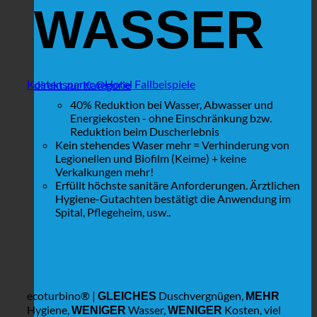
WASSER
Kostensparer @Hotel Fallbeispiele
direkt zur Kategorie
40% Reduktion bei Wasser, Abwasser und
Energiekosten - ohne Einschränkung bzw.
Reduktion beim Duscherlebnis
Kein stehendes Waser mehr = Verhinderung von
Legionellen und Biofilm (Keime) + keine
Verkalkungen mehr!
Erfüllt höchste sanitäre Anforderungen. Ärztlichen
Hygiene-Gutachten bestätigt die Anwendung im
Spital, Pflegeheim, usw..
ecoturbino® |
Duschvergnügen,
GLEICHES
MEHR
Hygiene,
Wasser,
Kosten, viel
WENIGER
WENIGER