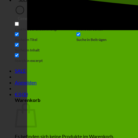
Generic filters
Filter by Custom Post Type
Exakte Übereinstimmung
Suche auf Seiten
Suche im Titel
Suche in Beiträgen
Suche im Inhalt
Search in excerpt
SALE
Anmelden
€
0,00
Warenkorb
Es befinden sich keine Produkte im Warenkorb.