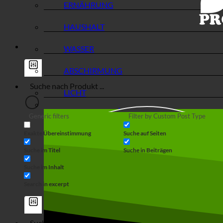
ERNÄHRUNG
HAUSHALT
WASSER
ABSCHIRMUNG
LICHT
Generic filters
Filter by Custom Post Type
Exakte Übereinstimmung
Suche auf Seiten
Suche im Titel
Suche in Beiträgen
Suche im Inhalt
Search in excerpt