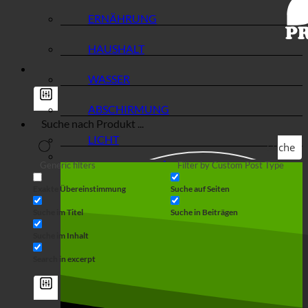
ERNÄHRUNG
HAUSHALT
WASSER
ABSCHIRMUNG
LICHT
Suche
Generic filters
Filter by Custom Post Type
Exakte Übereinstimmung
Suche auf Seiten
Suche im Titel
Suche in Beiträgen
Suche im Inhalt
Search in excerpt