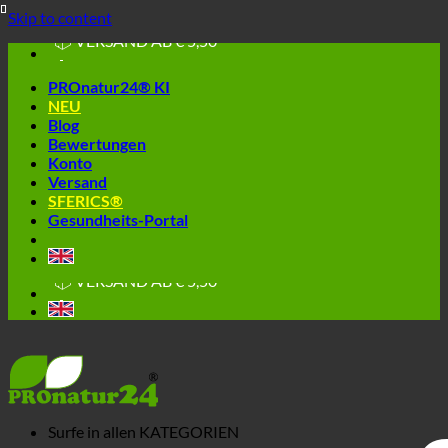
🔆 EINFACH. FUNKTIONIERT.
Skip to content
🔆 GESUND. NACHHALTIG.
📦 VERSAND AB € 5,50
🔖 KAUF AUF RECHNUNG
PROnatur24® KI
NEU
Blog
Bewertungen
Konto
Versand
SFERICS®
Gesundheits-Portal
🔆 EINFACH. FUNKTIONIERT.
🔆 GESUND. NACHHALTIG.
📦 VERSAND AB € 5,50
🔖 KAUF AUF RECHNUNG
Surfe in allen
KATEGORIEN