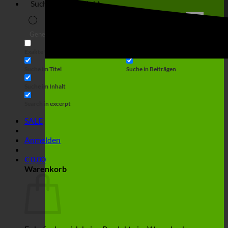
Suche
Generic filters
Filter by Custom Post Type
Exakte Übereinstimmung
Suche auf Seiten
Suche im Titel
Suche in Beiträgen
Suche im Inhalt
Search in excerpt
SALE
Anmelden
€
0,00
Warenkorb