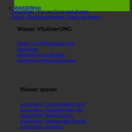
WASSER
Zahnpflege | frei von Fluor und Zucker
Dusch + Bad Körperpflege | Haut und Haare
Wasser VitalisierUNG
Mobil | zum Mitnehmen
Wohnung
Einfamilienhaus
Gewerbe | Mehrfamilienhaus
Wasser sparen
ecoturbino | Duschadapter
ecoturbino | Komplett Sets
ecoturbino | Regendusche
ecoturbino | Wasserhahn Einsatz
ecoturbino | Zubehör