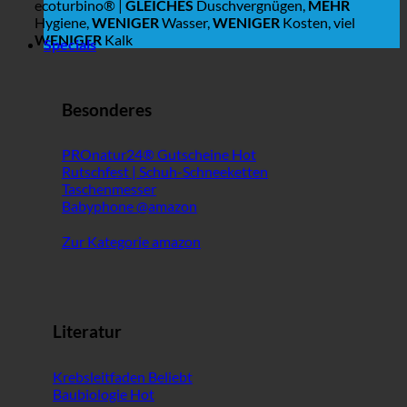
ecoturbino® |
GLEICHES
Duschvergnügen,
MEHR
Hygiene,
WENIGER
Wasser,
WENIGER
Kosten, viel
WENIGER
Kalk
Specials
Besonderes
PROnatur24® Gutscheine
Rutschfest | Schuh-Schneeketten
Taschenmesser
Babyphone @amazon
Zur Kategorie amazon
Literatur
Krebsleitfaden
Baubiologie