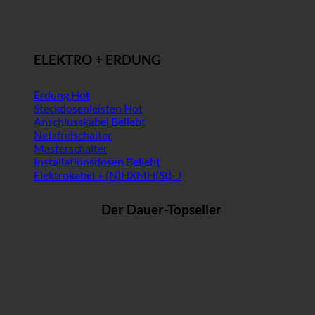
ELEKTRO + ERDUNG
Erdung
Steckdosenleisten
Anschlusskabel
Netzfreischalter
Masterschalter
Installationsdosen
Elektrokabel + (N)HXMH(St)-J
Der Dauer-Topseller