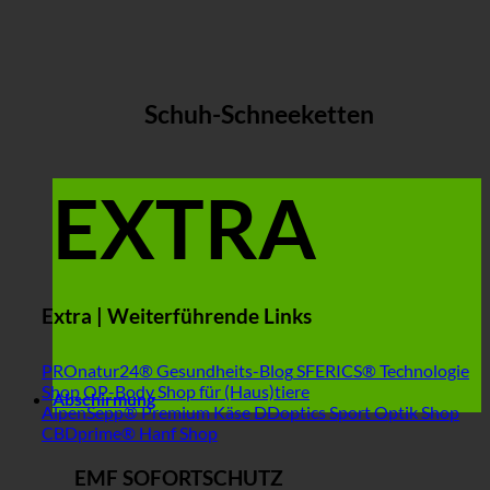
Schuh-Schneeketten
EXTRA
Extra | Weiterführende Links
PROnatur24® Gesundheits-Blog
SFERICS® Technologie
Shop
OP-Body Shop für (Haus)tiere
Abschirmung
AlpenSepp® Premium Käse
DDoptics Sport Optik Shop
CBDprime® Hanf Shop
EMF SOFORTSCHUTZ