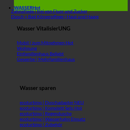
WASSER
Zahnpflege | frei von Fluor und Zucker
Dusch + Bad Körperpflege | Haut und Haare
Wasser VitalisierUNG
Mobil | zum Mitnehmen
Wohnung
Einfamilienhaus
Gewerbe | Mehrfamilienhaus
Wasser sparen
ecoturbino | Duschadapter
ecoturbino | Komplett Sets
ecoturbino | Regendusche
ecoturbino | Wasserhahn Einsatz
ecoturbino | Zubehör