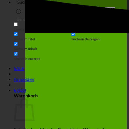
Suche
Generic filters
Filter by Custom Post Type
Exakte Übereinstimmung
Suche auf Seiten
Suche im Titel
Suche in Beiträgen
Suche im Inhalt
Search in excerpt
SALE
Anmelden
€
0,00
Warenkorb