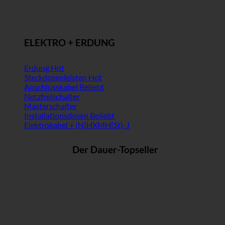
ELEKTRO + ERDUNG
Erdung
Steckdosenleisten
Anschlusskabel
Netzfreischalter
Masterschalter
Installationsdosen
Elektrokabel + (N)HXMH(St)-J
Der Dauer-Topseller