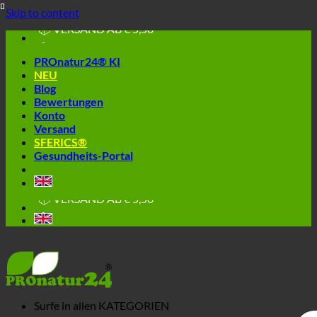
🔆 EINFACH. FUNKTIONIERT.
Skip to content
🔆 GESUND. NACHHALTIG.
📦 VERSAND AB € 5,50
🔖 KAUF AUF RECHNUNG
PROnatur24® KI
NEU
Blog
Bewertungen
Konto
Versand
SFERICS®
Gesundheits-Portal
🔆 EINFACH. FUNKTIONIERT.
🔆 GESUND. NACHHALTIG.
📦 VERSAND AB € 5,50
🔖 KAUF AUF RECHNUNG
Surfe in allen
KATEGORIEN