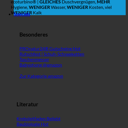
ecoturbino® |
GLEICHES
Duschvergnügen,
MEHR
Hygiene,
WENIGER
Wasser,
WENIGER
Kosten, viel
WENIGER
Kalk
Specials
Besonderes
PROnatur24® Gutscheine
Rutschfest | Schuh-Schneeketten
Taschenmesser
Babyphone @amazon
Zur Kategorie amazon
Literatur
Krebsleitfaden
Baubiologie