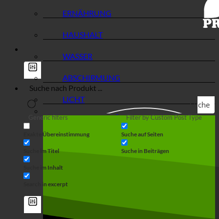
ERNÄHRUNG
HAUSHALT
WASSER
ABSCHIRMUNG
LICHT
Suche
Generic filters
Filter by Custom Post Type
Exakte Übereinstimmung
Suche auf Seiten
Suche im Titel
Suche in Beiträgen
Suche im Inhalt
Search in excerpt