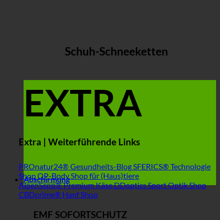
Schuh-Schneeketten
EXTRA
Extra | Weiterführende Links
PROnatur24® Gesundheits-Blog
SFERICS® Technologie
Shop
OP-Body Shop für (Haus)tiere
Abschirmung
AlpenSepp® Premium Käse
DDoptics Sport Optik Shop
CBDprime® Hanf Shop
EMF SOFORTSCHUTZ