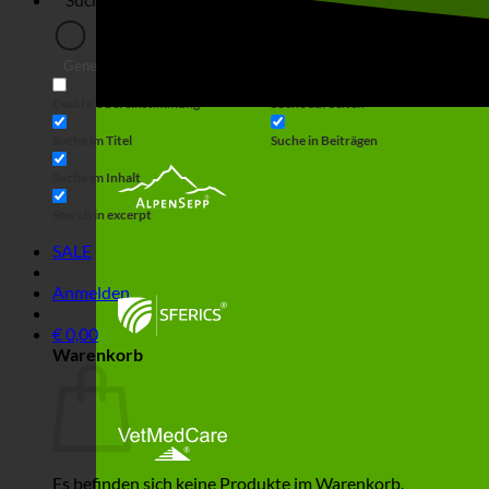
Generic filters
Filter by Custom Post Type
Exakte Übereinstimmung
Suche auf Seiten
Suche im Titel
Suche in Beiträgen
Suche im Inhalt
Search in excerpt
SALE
Anmelden
€
0,00
Warenkorb
Es befinden sich keine Produkte im Warenkorb.