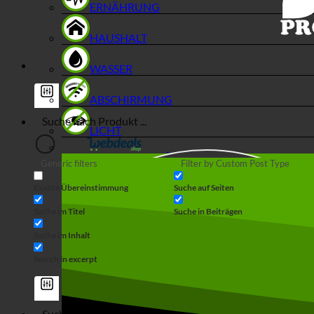
ERNÄHRUNG
HAUSHALT
WASSER
ABSCHIRMUNG
LICHT
Generic filters
Filter by Custom Post Type
Exakte Übereinstimmung
Suche auf Seiten
Suche im Titel
Suche in Beiträgen
Suche im Inhalt
Search in excerpt