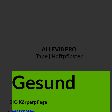
ALLEVI8 PRO
Tape | Haftpflaster
Gesund
BIO Körperpflege
WASSER