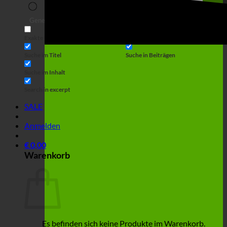
Suche
Generic filters
Filter by Custom Post Type
Exakte Übereinstimmung
Suche auf Seiten
Suche im Titel
Suche in Beiträgen
Suche im Inhalt
Search in excerpt
SALE
Anmelden
€
0,00
Warenkorb
Es befinden sich keine Produkte im Warenkorb.