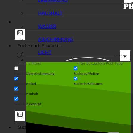
HAUSHALT
WASSER
ABSCHIRMUNG
LICHT
Suche
Generic filters
Filter by Custom Post Type
Exakte Übereinstimmung
Suche auf Seiten
Suche im Titel
Suche in Beiträgen
Suche im Inhalt
Search in excerpt