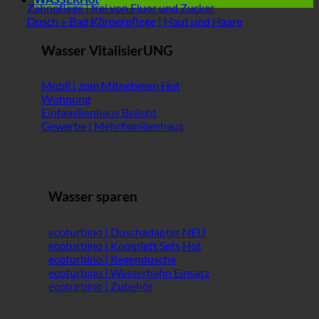
Zahnpflege | frei von Fluor und Zucker
Dusch + Bad Körperpflege | Haut und Haare
Wasser VitalisierUNG
Mobil | zum Mitnehmen
Wohnung
Einfamilienhaus
Gewerbe | Mehrfamilienhaus
Wasser sparen
ecoturbino | Duschadapter
ecoturbino | Komplett Sets
ecoturbino | Regendusche
ecoturbino | Wasserhahn Einsatz
ecoturbino | Zubehör