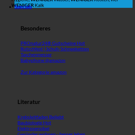
WENIGER
Kalk
Specials
Besonderes
PROnatur24® Gutscheine
Rutschfest | Schuh-Schneeketten
Taschenmesser
Babyphone @amazon
Zur Kategorie amazon
Literatur
Krebsleitfaden
Baubiologie
Elektrosensibel
Gesünder wohnen - besser leben