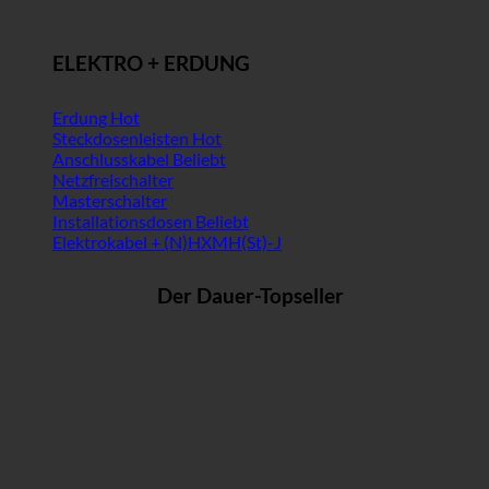
ELEKTRO + ERDUNG
Erdung
Steckdosenleisten
Anschlusskabel
Netzfreischalter
Masterschalter
Installationsdosen
Elektrokabel + (N)HXMH(St)-J
Der Dauer-Topseller