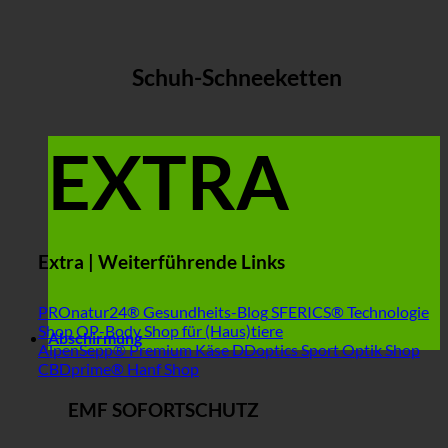
Schuh-Schneeketten
EXTRA
Extra | Weiterführende Links
PROnatur24® Gesundheits-Blog
SFERICS® Technologie
Shop
OP-Body Shop für (Haus)tiere
Abschirmung
AlpenSepp® Premium Käse
DDoptics Sport Optik Shop
CBDprime® Hanf Shop
EMF SOFORTSCHUTZ