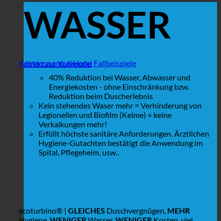
WASSER
Kostensparer @Hotel Fallbeispiele
direkt zur Kategorie
40% Reduktion bei Wasser, Abwasser und
Energiekosten - ohne Einschränkung bzw.
Reduktion beim Duscherlebnis
Kein stehendes Waser mehr = Verhinderung von
Legionellen und Biofilm (Keime) + keine
Verkalkungen mehr!
Erfüllt höchste sanitäre Anforderungen. Ärztlichen
Hygiene-Gutachten bestätigt die Anwendung im
Spital, Pflegeheim, usw..
ecoturbino® |
GLEICHES
Duschvergnügen,
MEHR
Hygiene,
WENIGER
Wasser,
WENIGER
Kosten, viel