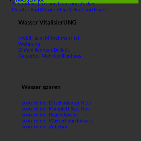
Zahnpflege | frei von Fluor und Zucker
Dusch + Bad Körperpflege | Haut und Haare
Wasser VitalisierUNG
Mobil | zum Mitnehmen
Wohnung
Einfamilienhaus
Gewerbe | Mehrfamilienhaus
Wasser sparen
ecoturbino | Duschadapter
ecoturbino | Komplett Sets
ecoturbino | Regendusche
ecoturbino | Wasserhahn Einsatz
ecoturbino | Zubehör