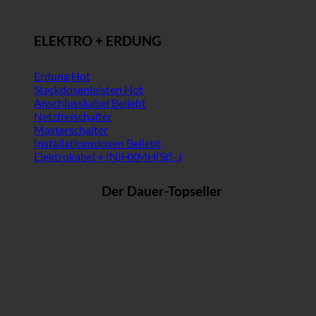
ELEKTRO + ERDUNG
Erdung
Steckdosenleisten
Anschlusskabel
Netzfreischalter
Masterschalter
Installationsdosen
Elektrokabel + (N)HXMH(St)-J
Der Dauer-Topseller