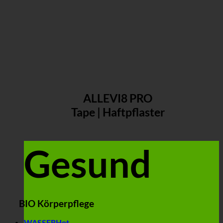
ALLEVI8 PRO
Tape | Haftpflaster
Gesund
BIO Körperpflege
WASSER