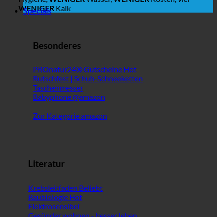
WENIGER
Kalk
Specials
Besonderes
PROnatur24® Gutscheine
Rutschfest | Schuh-Schneeketten
Taschenmesser
Babyphone @amazon
Zur Kategorie amazon
Literatur
Krebsleitfaden
Baubiologie
Elektrosensibel
Gesünder wohnen - besser leben