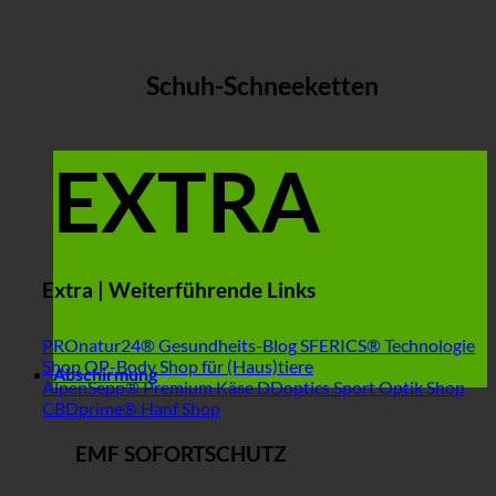
Schuh-Schneeketten
EXTRA
Extra | Weiterführende Links
PROnatur24® Gesundheits-Blog
SFERICS® Technologie
Shop
OP-Body Shop für (Haus)tiere
Abschirmung
AlpenSepp® Premium Käse
DDoptics Sport Optik Shop
CBDprime® Hanf Shop
EMF SOFORTSCHUTZ