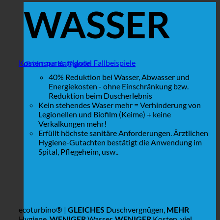
WASSER
Kostensparer @Hotel Fallbeispiele
direkt zur Kategorie
40% Reduktion bei Wasser, Abwasser und
Energiekosten - ohne Einschränkung bzw.
Reduktion beim Duscherlebnis
Kein stehendes Waser mehr = Verhinderung von
Legionellen und Biofilm (Keime) + keine
Verkalkungen mehr!
Erfüllt höchste sanitäre Anforderungen. Ärztlichen
Hygiene-Gutachten bestätigt die Anwendung im
Spital, Pflegeheim, usw..
ecoturbino® |
GLEICHES
Duschvergnügen,
MEHR
Hygiene,
WENIGER
Wasser,
WENIGER
Kosten, viel