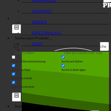
HAUSHALT
WASSER
ABSCHIRMUNG
LICHT
Suche
Generic filters
Filter by Custom Post Type
Exakte Übereinstimmung
Suche auf Seiten
Suche im Titel
Suche in Beiträgen
Suche im Inhalt
Search in excerpt