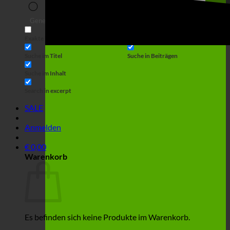
Suche
Generic filters
Filter by Custom Post Type
Exakte Übereinstimmung
Suche auf Seiten
Suche im Titel
Suche in Beiträgen
Suche im Inhalt
Search in excerpt
SALE
Anmelden
€
0,00
Warenkorb
Es befinden sich keine Produkte im Warenkorb.