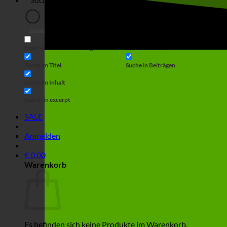
Generic filters
Filter by Custom Post Type
Exakte Übereinstimmung
Suche auf Seiten
Suche im Titel
Suche in Beiträgen
Suche im Inhalt
Search in excerpt
SALE
Anmelden
€
0,00
Warenkorb
Es befinden sich keine Produkte im Warenkorb.