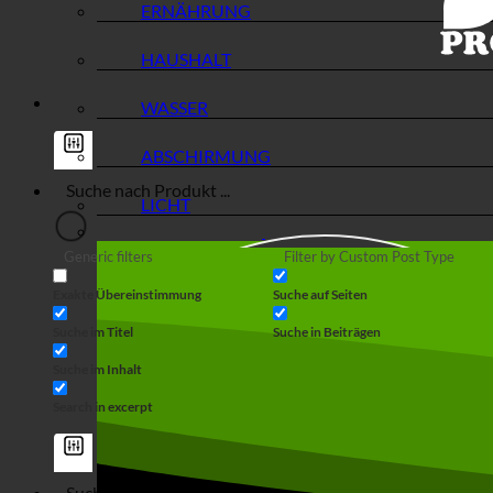
ERNÄHRUNG
HAUSHALT
WASSER
ABSCHIRMUNG
LICHT
Generic filters
Filter by Custom Post Type
Exakte Übereinstimmung
Suche auf Seiten
Suche im Titel
Suche in Beiträgen
Suche im Inhalt
Search in excerpt