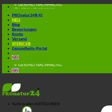
🔆 GESUND. NACHHALTIG.
📦 VERSAND AB € 5,50
Skip
to
🔖 KAUF AUF RECHNUNG
PROnatur24® KI
content
NEU
Blog
Bewertungen
Konto
Versand
SFERICS®
Gesundheits-Portal
🔆 EINFACH. FUNKTIONIERT.
🔆 GESUND. NACHHALTIG.
📦 VERSAND AB € 5,50
🔖 KAUF AUF RECHNUNG
Surfe in allen
KATEGORIEN