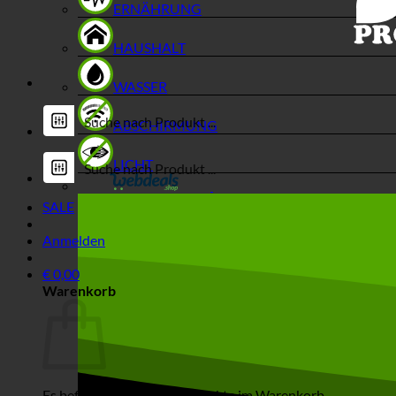
ERNÄHRUNG
HAUSHALT
WASSER
ABSCHIRMUNG
LICHT
SALE
Anmelden
€
0,00
Warenkorb
Es befinden sich keine Produkte im Warenkorb.