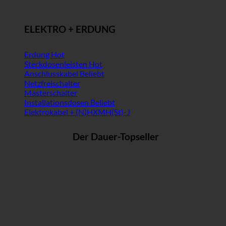
ELEKTRO + ERDUNG
Erdung
Steckdosenleisten
Anschlusskabel
Netzfreischalter
Masterschalter
Installationsdosen
Elektrokabel + (N)HXMH(St)-J
Der Dauer-Topseller