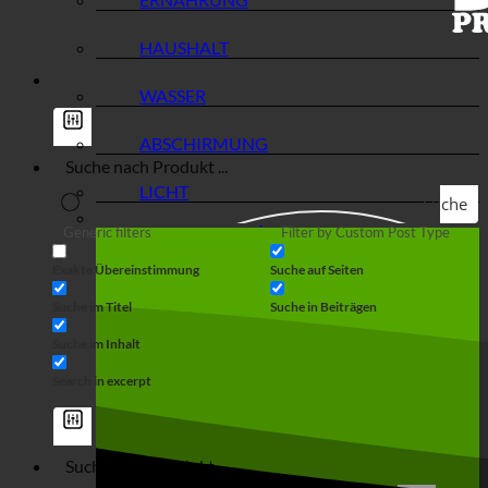
HAUSHALT
WASSER
ABSCHIRMUNG
LICHT
Suche
Generic filters
Filter by Custom Post Type
Exakte Übereinstimmung
Suche auf Seiten
Suche im Titel
Suche in Beiträgen
Suche im Inhalt
Search in excerpt