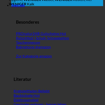
WENIGER
Kalk
Specials
Besonderes
PROnatur24® Gutscheine
Rutschfest | Schuh-Schneeketten
Taschenmesser
Babyphone @amazon
Zur Kategorie amazon
Literatur
Krebsleitfaden
Baubiologie
Elektrosensibel
Gesünder wohnen - besser leben