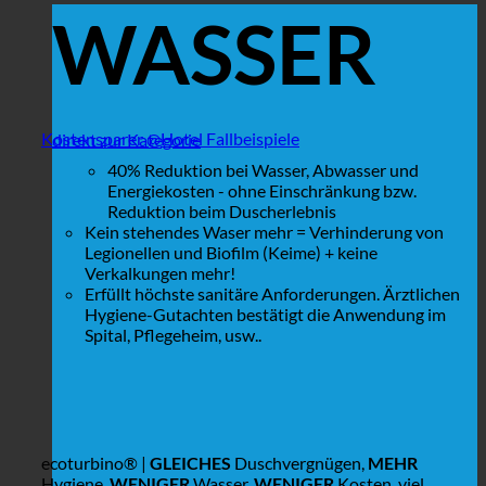
WASSER
Kostensparer @Hotel Fallbeispiele
direkt zur Kategorie
40% Reduktion bei Wasser, Abwasser und
Energiekosten - ohne Einschränkung bzw.
Reduktion beim Duscherlebnis
Kein stehendes Waser mehr = Verhinderung von
Legionellen und Biofilm (Keime) + keine
Verkalkungen mehr!
Erfüllt höchste sanitäre Anforderungen. Ärztlichen
Hygiene-Gutachten bestätigt die Anwendung im
Spital, Pflegeheim, usw..
ecoturbino® |
GLEICHES
Duschvergnügen,
MEHR
Hygiene,
WENIGER
Wasser,
WENIGER
Kosten, viel