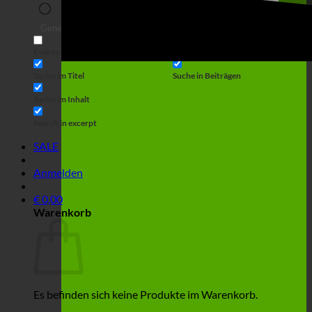
Suche
Generic filters
Filter by Custom Post Type
Exakte Übereinstimmung
Suche auf Seiten
Suche im Titel
Suche in Beiträgen
Suche im Inhalt
Search in excerpt
SALE
Anmelden
€
0,00
Warenkorb
Es befinden sich keine Produkte im Warenkorb.