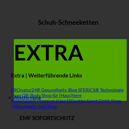
Schuh-Schneeketten
EXTRA
Extra | Weiterführende Links
PROnatur24® Gesundheits-Blog
SFERICS® Technologie
Shop
OP-Body Shop für (Haus)tiere
Abschirmung
AlpenSepp® Premium Käse
DDoptics Sport Optik Shop
CBDprime® Hanf Shop
EMF SOFORTSCHUTZ