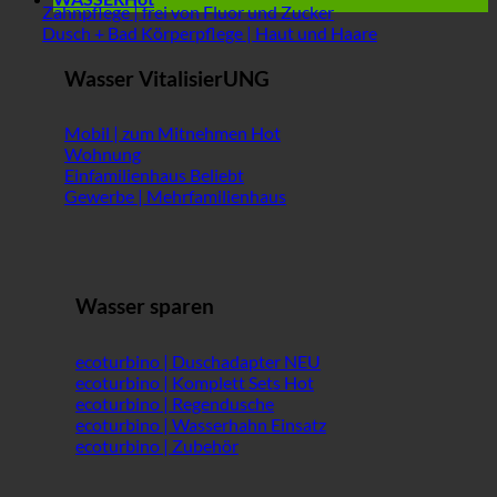
Zahnpflege | frei von Fluor und Zucker
Dusch + Bad Körperpflege | Haut und Haare
Wasser VitalisierUNG
Mobil | zum Mitnehmen
Wohnung
Einfamilienhaus
Gewerbe | Mehrfamilienhaus
Wasser sparen
ecoturbino | Duschadapter
ecoturbino | Komplett Sets
ecoturbino | Regendusche
ecoturbino | Wasserhahn Einsatz
ecoturbino | Zubehör