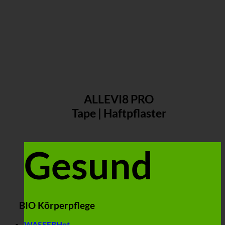
ALLEVI8 PRO
Tape | Haftpflaster
Gesund
BIO Körperpflege
WASSER