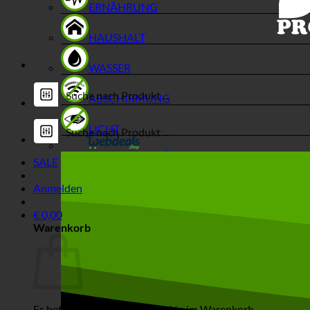
ERNÄHRUNG
HAUSHALT
WASSER
ABSCHIRMUNG
LICHT
SALE
Anmelden
€
0,00
Warenkorb
Es befinden sich keine Produkte im Warenkorb.