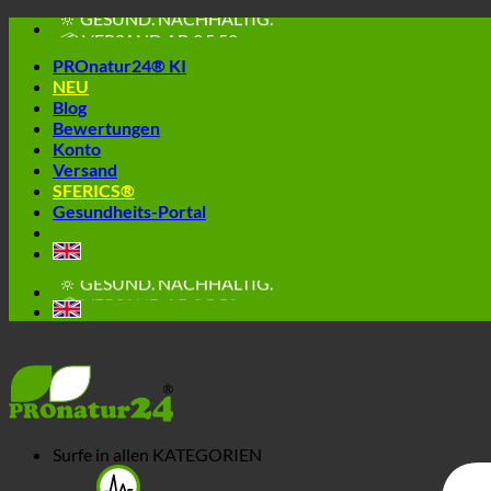
📦 VERSAND AB € 5,50
Skip
🔖 KAUF AUF RECHNUNG
to
PROnatur24® KI
content
NEU
Blog
Bewertungen
Konto
Versand
SFERICS®
Gesundheits-Portal
🔆 EINFACH. FUNKTIONIERT.
🔆 GESUND. NACHHALTIG.
📦 VERSAND AB € 5,50
🔖 KAUF AUF RECHNUNG
Surfe in allen
KATEGORIEN