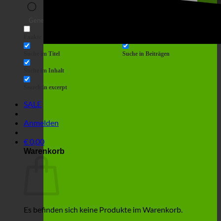
Suche
Generic filters
Filter by Custom Post Type
Exakte Übereinstimmung
Suche auf Seiten
Suche im Titel
Suche in Beiträgen
Suche im Inhalt
Search in excerpt
SALE
Anmelden
€
0,00
Warenkorb
Es befinden sich keine Produkte im Warenkorb.