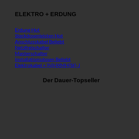
ELEKTRO + ERDUNG
Erdung
Steckdosenleisten
Anschlusskabel
Netzfreischalter
Masterschalter
Installationsdosen
Elektrokabel + (N)HXMH(St)-J
Der Dauer-Topseller