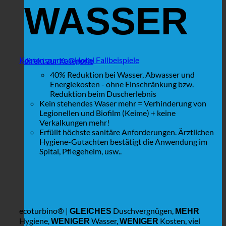
WASSER
Kostensparer @Hotel Fallbeispiele
direkt zur Kategorie
40% Reduktion bei Wasser, Abwasser und
Energiekosten - ohne Einschränkung bzw.
Reduktion beim Duscherlebnis
Kein stehendes Waser mehr = Verhinderung von
Legionellen und Biofilm (Keime) + keine
Verkalkungen mehr!
Erfüllt höchste sanitäre Anforderungen. Ärztlichen
Hygiene-Gutachten bestätigt die Anwendung im
Spital, Pflegeheim, usw..
ecoturbino® |
Duschvergnügen,
GLEICHES
MEHR
Hygiene,
Wasser,
Kosten, viel
WENIGER
WENIGER