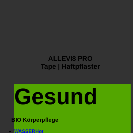
ALLEVI8 PRO
Tape | Haftpflaster
Gesund
BIO Körperpflege
WASSER