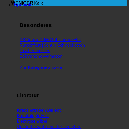
Kalk
WENIGER
Specials
Besonderes
PROnatur24® Gutscheine
Rutschfest | Schuh-Schneeketten
Taschenmesser
Babyphone @amazon
Zur Kategorie amazon
Literatur
Krebsleitfaden
Baubiologie
Elektrosensibel
Gesünder wohnen - besser leben