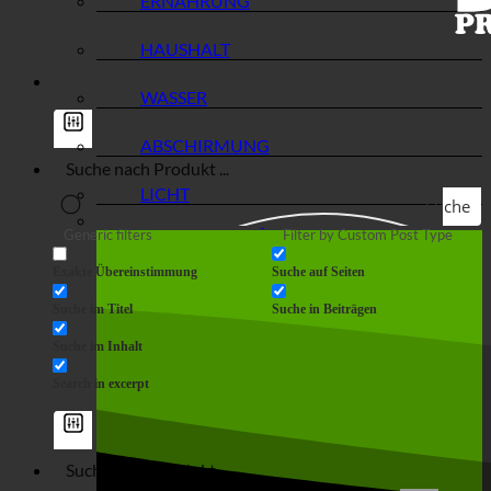
ERNÄHRUNG
HAUSHALT
WASSER
ABSCHIRMUNG
LICHT
Suche
Generic filters
Filter by Custom Post Type
Exakte Übereinstimmung
Suche auf Seiten
Suche im Titel
Suche in Beiträgen
Suche im Inhalt
Search in excerpt