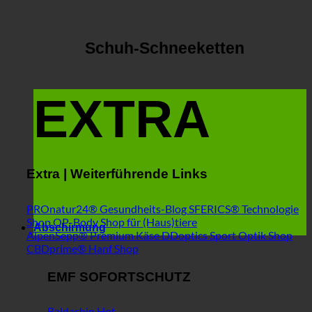
Schuh-Schneeketten
EXTRA
Extra | Weiterführende Links
PROnatur24® Gesundheits-Blog
SFERICS® Technologie
Shop
OP-Body Shop für (Haus)tiere
Abschirmung
AlpenSepp® Premium Käse
DDoptics Sport Optik Shop
CBDprime® Hanf Shop
EMF SOFORTSCHUTZ
Baldachin