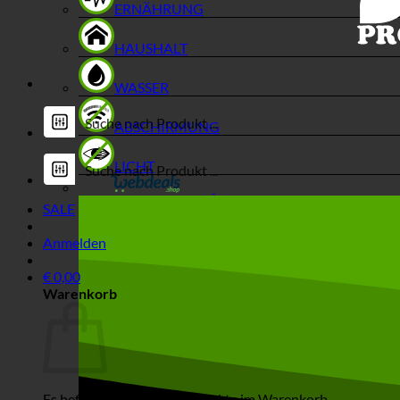
ERNÄHRUNG
HAUSHALT
WASSER
ABSCHIRMUNG
LICHT
SALE
Anmelden
€
0,00
Warenkorb
Es befinden sich keine Produkte im Warenkorb.