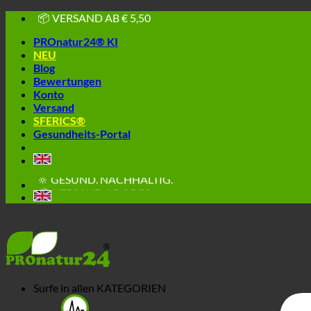
Skip
🔆 EINFACH. FUNKTIONIERT.
to
🔆 GESUND. NACHHALTIG.
PROnatur24® KI
content
📦 VERSAND AB € 5,50
NEU
🔖 KAUF AUF RECHNUNG
Blog
Bewertungen
Konto
Versand
SFERICS®
Gesundheits-Portal
🔆 EINFACH. FUNKTIONIERT.
🔆 GESUND. NACHHALTIG.
📦 VERSAND AB € 5,50
🔖 KAUF AUF RECHNUNG
Surfe in allen
KATEGORIEN