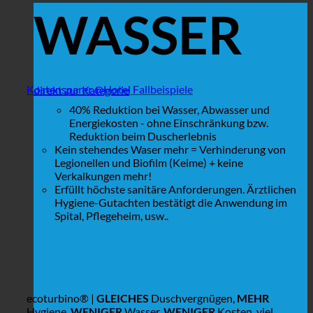
WASSER
Kostensparer @Hotel Fallbeispiele
direkt zur Kategorie
40% Reduktion bei Wasser, Abwasser und
Energiekosten - ohne Einschränkung bzw.
Reduktion beim Duscherlebnis
Kein stehendes Waser mehr = Verhinderung von
Legionellen und Biofilm (Keime) + keine
Verkalkungen mehr!
Erfüllt höchste sanitäre Anforderungen. Ärztlichen
Hygiene-Gutachten bestätigt die Anwendung im
Spital, Pflegeheim, usw..
ecoturbino® |
GLEICHES
Duschvergnügen,
MEHR
Hygiene,
WENIGER
Wasser,
WENIGER
Kosten, viel