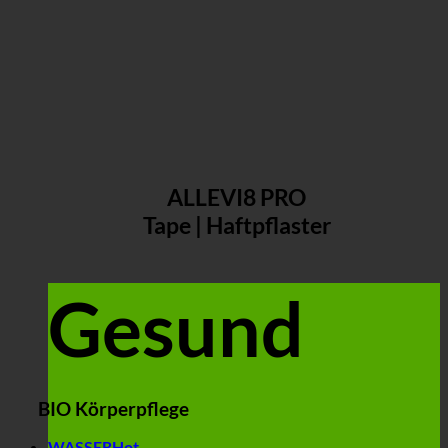
ALLEVI8 PRO
Tape | Haftpflaster
Gesund
BIO Körperpflege
WASSER