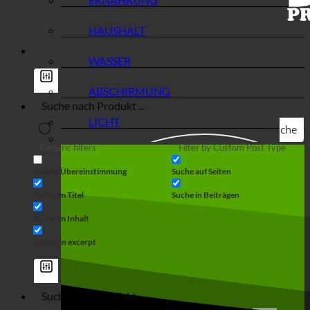
HAUSHALT
WASSER
ABSCHIRMUNG
LICHT
Suche
Generic filters
Filter by Custom Post Type
Exakte Übereinstimmung
Suche auf Seiten
Suche im Titel
Suche in Beiträgen
Suche im Inhalt
Search in excerpt