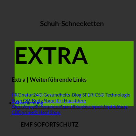
Schuh-Schneeketten
EXTRA
Extra | Weiterführende Links
PROnatur24® Gesundheits-Blog
SFERICS® Technologie
Shop
OP-Body Shop für (Haus)tiere
Abschirmung
AlpenSepp® Premium Käse
DDoptics Sport Optik Shop
CBDprime® Hanf Shop
EMF SOFORTSCHUTZ