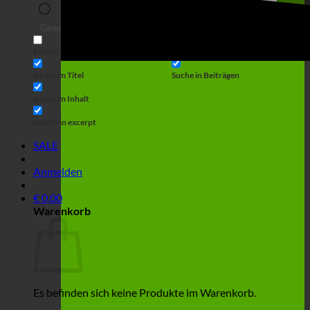
Suche
Generic filters
Filter by Custom Post Type
Exakte Übereinstimmung
Suche auf Seiten
Suche im Titel
Suche in Beiträgen
Suche im Inhalt
Search in excerpt
SALE
Anmelden
€
0,00
Warenkorb
Es befinden sich keine Produkte im Warenkorb.