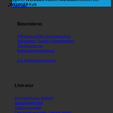
WENIGER
Kalk
Specials
Besonderes
PROnatur24® Gutscheine
Rutschfest | Schuh-Schneeketten
Taschenmesser
Babyphone @amazon
Zur Kategorie amazon
Literatur
Krebsleitfaden
Baubiologie
Elektrosensibel
Gesünder wohnen - besser leben