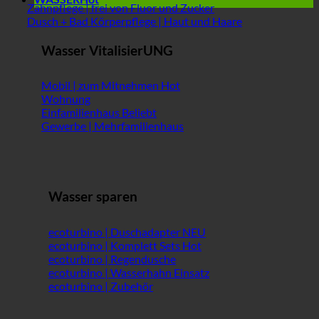
Zahnpflege | frei von Fluor und Zucker
Dusch + Bad Körperpflege | Haut und Haare
Wasser VitalisierUNG
Mobil | zum Mitnehmen
Wohnung
Einfamilienhaus
Gewerbe | Mehrfamilienhaus
Wasser sparen
ecoturbino | Duschadapter
ecoturbino | Komplett Sets
ecoturbino | Regendusche
ecoturbino | Wasserhahn Einsatz
ecoturbino | Zubehör