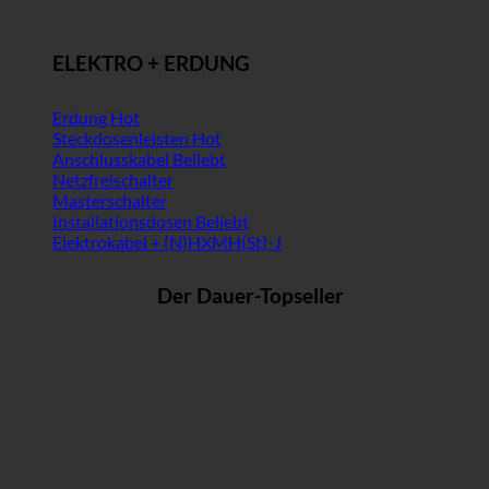
ELEKTRO + ERDUNG
Erdung
Steckdosenleisten
Anschlusskabel
Netzfreischalter
Masterschalter
Installationsdosen
Elektrokabel + (N)HXMH(St)-J
Der Dauer-Topseller