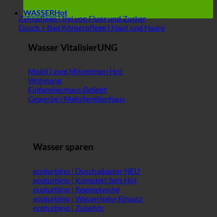
WASSER
Zahnpflege | frei von Fluor und Zucker
Dusch + Bad Körperpflege | Haut und Haare
Wasser VitalisierUNG
Mobil | zum Mitnehmen
Wohnung
Einfamilienhaus
Gewerbe | Mehrfamilienhaus
Wasser sparen
ecoturbino | Duschadapter
ecoturbino | Komplett Sets
ecoturbino | Regendusche
ecoturbino | Wasserhahn Einsatz
ecoturbino | Zubehör