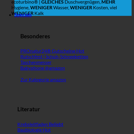
ecoturbino® |
GLEICHES
Duschvergnügen,
MEHR
Hygiene,
WENIGER
Wasser,
WENIGER
Kosten, viel
WENIGER
Kalk
Specials
Besonderes
PROnatur24® Gutscheine
Rutschfest | Schuh-Schneeketten
Taschenmesser
Babyphone @amazon
Zur Kategorie amazon
Literatur
Krebsleitfaden
Baubiologie