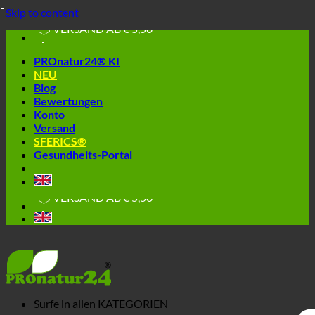
🔆 EINFACH. FUNKTIONIERT.
Skip to content
🔆 GESUND. NACHHALTIG.
📦 VERSAND AB € 5,50
🔖 KAUF AUF RECHNUNG
PROnatur24® KI
NEU
Blog
Bewertungen
Konto
Versand
SFERICS®
Gesundheits-Portal
🔆 EINFACH. FUNKTIONIERT.
🔆 GESUND. NACHHALTIG.
📦 VERSAND AB € 5,50
🔖 KAUF AUF RECHNUNG
Surfe in allen
KATEGORIEN