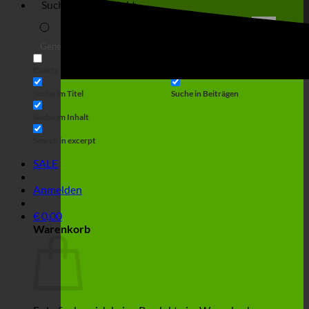
Suche
Generic filters
Filter by Custom Post Type
Exakte Übereinstimmung
Suche auf Seiten
Suche im Titel
Suche in Beiträgen
Suche im Inhalt
Search in excerpt
SALE
Anmelden
€
0,00
Warenkorb