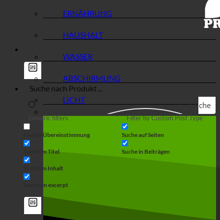
ERNÄHRUNG
HAUSHALT
WASSER
ABSCHIRMUNG
LICHT
Suche
Generic filters
Filter by Custom Post Type
Exakte Übereinstimmung
Suche auf Seiten
Suche im Titel
Suche in Beiträgen
Suche im Inhalt
Search in excerpt