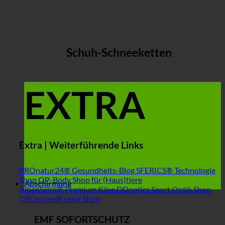
Schuh-Schneeketten
EXTRA
Extra | Weiterführende Links
PROnatur24® Gesundheits-Blog
SFERICS® Technologie
Shop
OP-Body Shop für (Haus)tiere
Abschirmung
AlpenSepp® Premium Käse
DDoptics Sport Optik Shop
CBDprime® Hanf Shop
EMF SOFORTSCHUTZ