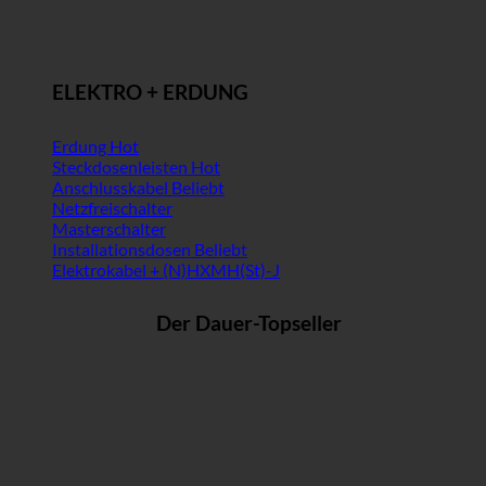
ELEKTRO + ERDUNG
Erdung
Steckdosenleisten
Anschlusskabel
Netzfreischalter
Masterschalter
Installationsdosen
Elektrokabel + (N)HXMH(St)-J
Der Dauer-Topseller