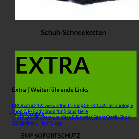
Schuh-Schneeketten
EXTRA
Extra | Weiterführende Links
PROnatur24® Gesundheits-Blog
SFERICS® Technologie
Shop
OP-Body Shop für (Haus)tiere
Abschirmung
AlpenSepp® Premium Käse
DDoptics Sport Optik Shop
CBDprime® Hanf Shop
EMF SOFORTSCHUTZ