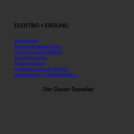
ELEKTRO + ERDUNG
Erdung
Steckdosenleisten
Anschlusskabel
Netzfreischalter
Masterschalter
Installationsdosen
Elektrokabel + (N)HXMH(St)-J
Der Dauer-Topseller