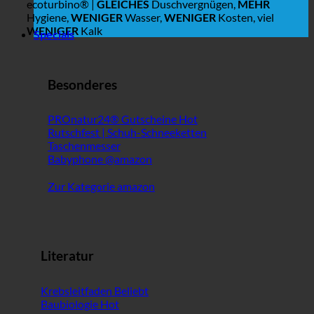
ecoturbino® |
GLEICHES
Duschvergnügen,
MEHR
Hygiene,
WENIGER
Wasser,
WENIGER
Kosten, viel
WENIGER
Kalk
Specials
Besonderes
PROnatur24® Gutscheine
Rutschfest | Schuh-Schneeketten
Taschenmesser
Babyphone @amazon
Zur Kategorie amazon
Literatur
Krebsleitfaden
Baubiologie