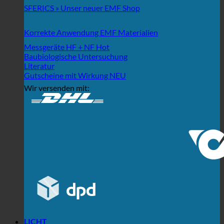
SFERICS » Unser neuer EMF Shop
Korrekte Anwendung EMF Materialien
Messgeräte HF + NF
Baubiologische Untersuchung
Literatur
Gutscheine mit Wirkung
Wir versenden mit:
LICHT