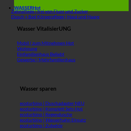
WASSER
Zahnpflege | frei von Fluor und Zucker
Dusch + Bad Körperpflege | Haut und Haare
Wasser VitalisierUNG
Mobil | zum Mitnehmen
Wohnung
Einfamilienhaus
Gewerbe | Mehrfamilienhaus
Wasser sparen
ecoturbino | Duschadapter
ecoturbino | Komplett Sets
ecoturbino | Regendusche
ecoturbino | Wasserhahn Einsatz
ecoturbino | Zubehör