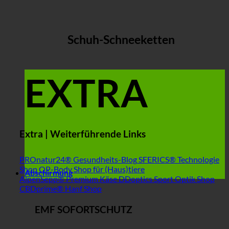
Schuh-Schneeketten
EXTRA
Extra | Weiterführende Links
PROnatur24® Gesundheits-Blog
SFERICS® Technologie
Shop
OP-Body Shop für (Haus)tiere
Abschirmung
AlpenSepp® Premium Käse
DDoptics Sport Optik Shop
CBDprime® Hanf Shop
EMF SOFORTSCHUTZ