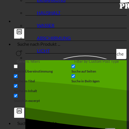
HAUSHALT
WASSER
ABSCHIRMUNG
LICHT
Suche
Generic filters
Filter by Custom Post Type
Exakte Übereinstimmung
Suche auf Seiten
Suche im Titel
Suche in Beiträgen
Suche im Inhalt
Search in excerpt