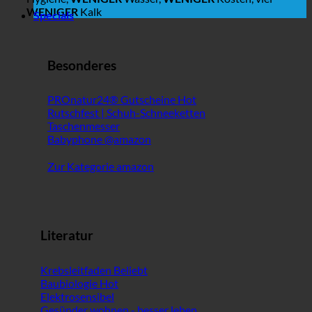
WENIGER
Kalk
Specials
Besonderes
PROnatur24® Gutscheine
Rutschfest | Schuh-Schneeketten
Taschenmesser
Babyphone @amazon
Zur Kategorie amazon
Literatur
Krebsleitfaden
Baubiologie
Elektrosensibel
Gesünder wohnen - besser leben