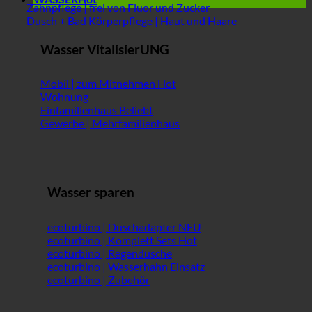
Zahnpflege | frei von Fluor und Zucker
Dusch + Bad Körperpflege | Haut und Haare
Wasser VitalisierUNG
Mobil | zum Mitnehmen
Wohnung
Einfamilienhaus
Gewerbe | Mehrfamilienhaus
Wasser sparen
ecoturbino | Duschadapter
ecoturbino | Komplett Sets
ecoturbino | Regendusche
ecoturbino | Wasserhahn Einsatz
ecoturbino | Zubehör