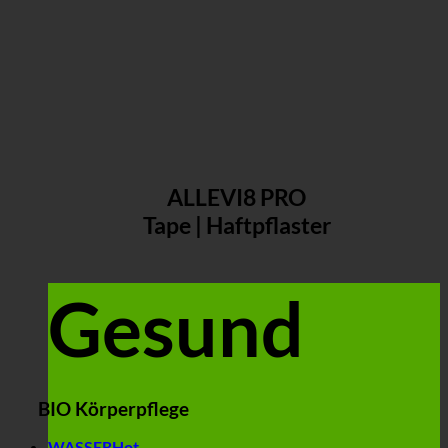
ALLEVI8 PRO
Tape | Haftpflaster
Gesund
BIO Körperpflege
WASSER