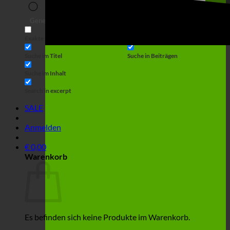
Suche
Generic filters
Filter by Custom Post Type
Exakte Übereinstimmung
Suche auf Seiten
Suche im Titel
Suche in Beiträgen
Suche im Inhalt
Search in excerpt
SALE
Anmelden
€
0,00
Warenkorb
Es befinden sich keine Produkte im Warenkorb.