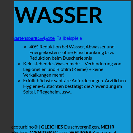
WASSER
Kostensparer @Hotel Fallbeispiele
direkt zur Kategorie
40% Reduktion bei Wasser, Abwasser und
Energiekosten - ohne Einschränkung bzw.
Reduktion beim Duscherlebnis
Kein stehendes Waser mehr = Verhinderung von
Legionellen und Biofilm (Keime) + keine
Verkalkungen mehr!
Erfüllt höchste sanitäre Anforderungen. Ärztlichen
Hygiene-Gutachten bestätigt die Anwendung im
Spital, Pflegeheim, usw..
ecoturbino® |
GLEICHES
Duschvergnügen,
MEHR
Hygiene,
WENIGER
Wasser,
WENIGER
Kosten, viel