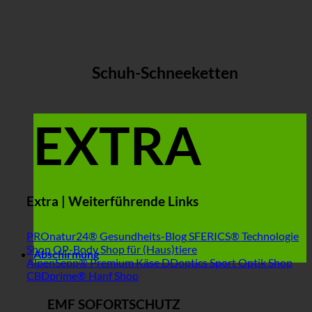
Schuh-Schneeketten
EXTRA
Extra | Weiterführende Links
PROnatur24® Gesundheits-Blog
SFERICS® Technologie
Shop
OP-Body Shop für (Haus)tiere
Abschirmung
AlpenSepp® Premium Käse
DDoptics Sport Optik Shop
CBDprime® Hanf Shop
EMF SOFORTSCHUTZ