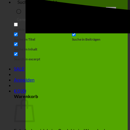
Suche
Generic filters
Filter by Custom Post Type
Exakte Übereinstimmung
Suche auf Seiten
Suche im Titel
Suche in Beiträgen
Suche im Inhalt
Search in excerpt
SALE
Anmelden
€
0,00
Warenkorb