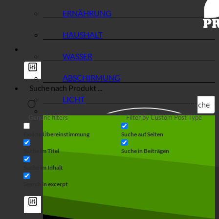
ERNÄHRUNG
HAUSHALT
WASSER
ABSCHIRMUNG
LICHT
Suche
Generic filters
Filter by Custom Post Type
Exakte Übereinstimmung
Suche auf Seiten
Suche im Titel
Suche in Beiträgen
Suche im Inhalt
Search in excerpt