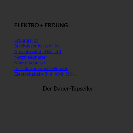
ELEKTRO + ERDUNG
Erdung
Steckdosenleisten
Anschlusskabel
Netzfreischalter
Masterschalter
Installationsdosen
Elektrokabel + (N)HXMH(St)-J
Der Dauer-Topseller