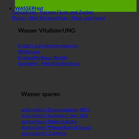
WASSER
Zahnpflege | frei von Fluor und Zucker
Dusch + Bad Körperpflege | Haut und Haare
Wasser VitalisierUNG
Mobil | zum Mitnehmen
Wohnung
Einfamilienhaus
Gewerbe | Mehrfamilienhaus
Wasser sparen
ecoturbino | Duschadapter
ecoturbino | Komplett Sets
ecoturbino | Regendusche
ecoturbino | Wasserhahn Einsatz
ecoturbino | Zubehör