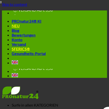
🔆 EINFACH. FUNKTIONIERT.
Skip to content
🔆 GESUND. NACHHALTIG.
📦 VERSAND AB € 5,50
🔖 KAUF AUF RECHNUNG
PROnatur24® KI
NEU
Blog
Bewertungen
Konto
Versand
SFERICS®
Gesundheits-Portal
🔆 EINFACH. FUNKTIONIERT.
🔆 GESUND. NACHHALTIG.
📦 VERSAND AB € 5,50
🔖 KAUF AUF RECHNUNG
Surfe in allen
KATEGORIEN