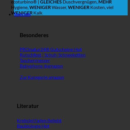
ecoturbino® |
GLEICHES
Duschvergnügen,
MEHR
Hygiene,
WENIGER
Wasser,
WENIGER
Kosten, viel
WENIGER
Kalk
Specials
Besonderes
PROnatur24® Gutscheine
Rutschfest | Schuh-Schneeketten
Taschenmesser
Babyphone @amazon
Zur Kategorie amazon
Literatur
Krebsleitfaden
Baubiologie