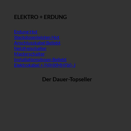
ELEKTRO + ERDUNG
Erdung
Steckdosenleisten
Anschlusskabel
Netzfreischalter
Masterschalter
Installationsdosen
Elektrokabel + (N)HXMH(St)-J
Der Dauer-Topseller