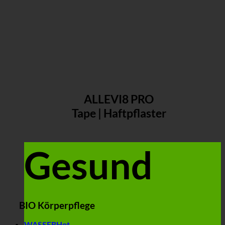
ALLEVI8 PRO
Tape | Haftpflaster
Gesund
BIO Körperpflege
WASSER