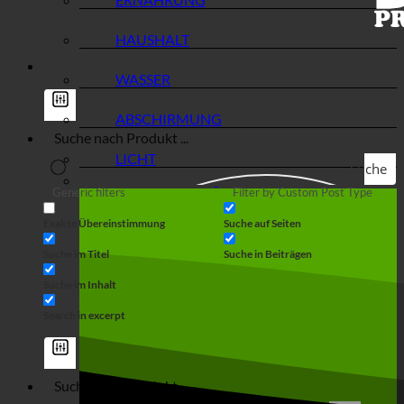
HAUSHALT
WASSER
ABSCHIRMUNG
LICHT
Suche
Generic filters
Filter by Custom Post Type
Exakte Übereinstimmung
Suche auf Seiten
Suche im Titel
Suche in Beiträgen
Suche im Inhalt
Search in excerpt