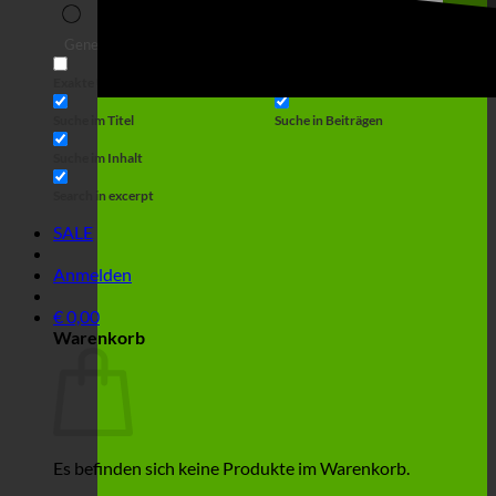
Suche
Generic filters
Filter by Custom Post Type
Exakte Übereinstimmung
Suche auf Seiten
Suche im Titel
Suche in Beiträgen
Suche im Inhalt
Search in excerpt
SALE
Anmelden
€
0,00
Warenkorb
Es befinden sich keine Produkte im Warenkorb.