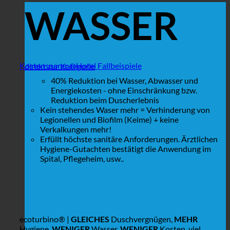
WASSER
Kostensparer @Hotel Fallbeispiele
direkt zur Kategorie
40% Reduktion bei Wasser, Abwasser und
Energiekosten - ohne Einschränkung bzw.
Reduktion beim Duscherlebnis
Kein stehendes Waser mehr = Verhinderung von
Legionellen und Biofilm (Keime) + keine
Verkalkungen mehr!
Erfüllt höchste sanitäre Anforderungen. Ärztlichen
Hygiene-Gutachten bestätigt die Anwendung im
Spital, Pflegeheim, usw..
ecoturbino® |
GLEICHES
Duschvergnügen,
MEHR
Hygiene,
WENIGER
Wasser,
WENIGER
Kosten, viel