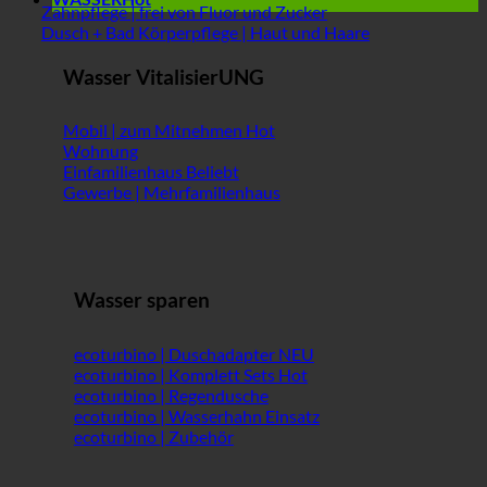
Zahnpflege | frei von Fluor und Zucker
Dusch + Bad Körperpflege | Haut und Haare
Wasser VitalisierUNG
Mobil | zum Mitnehmen
Wohnung
Einfamilienhaus
Gewerbe | Mehrfamilienhaus
Wasser sparen
ecoturbino | Duschadapter
ecoturbino | Komplett Sets
ecoturbino | Regendusche
ecoturbino | Wasserhahn Einsatz
ecoturbino | Zubehör