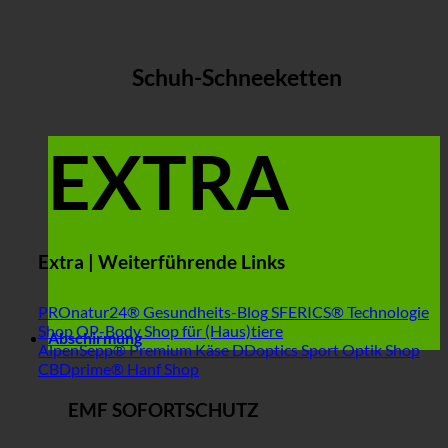
Schuh-Schneeketten
EXTRA
Extra | Weiterführende Links
PROnatur24® Gesundheits-Blog
SFERICS® Technologie
Shop
OP-Body Shop für (Haus)tiere
Abschirmung
AlpenSepp® Premium Käse
DDoptics Sport Optik Shop
CBDprime® Hanf Shop
EMF SOFORTSCHUTZ