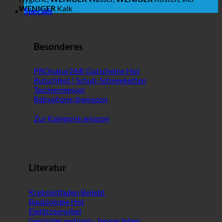
WENIGER
Kalk
Specials
Besonderes
PROnatur24® Gutscheine
Rutschfest | Schuh-Schneeketten
Taschenmesser
Babyphone @amazon
Zur Kategorie amazon
Literatur
Krebsleitfaden
Baubiologie
Elektrosensibel
Gesünder wohnen - besser leben