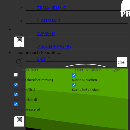
ERNÄHRUNG
HAUSHALT
WASSER
ABSCHIRMUNG
LICHT
Suche
Generic filters
Filter by Custom Post Type
Exakte Übereinstimmung
Suche auf Seiten
Suche im Titel
Suche in Beiträgen
Suche im Inhalt
Search in excerpt