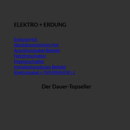
ELEKTRO + ERDUNG
Erdung
Steckdosenleisten
Anschlusskabel
Netzfreischalter
Masterschalter
Installationsdosen
Elektrokabel + (N)HXMH(St)-J
Der Dauer-Topseller