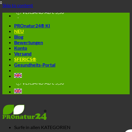
🔆 EINFACH. FUNKTIONIERT.
Skip to content
🔆 GESUND. NACHHALTIG.
📦 VERSAND AB € 5,50
🔖 KAUF AUF RECHNUNG
PROnatur24® KI
NEU
Blog
Bewertungen
Konto
Versand
SFERICS®
Gesundheits-Portal
🔆 EINFACH. FUNKTIONIERT.
🔆 GESUND. NACHHALTIG.
📦 VERSAND AB € 5,50
🔖 KAUF AUF RECHNUNG
Surfe in allen
KATEGORIEN