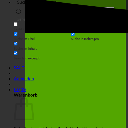
Suche
Generic filters
Filter by Custom Post Type
Exakte Übereinstimmung
Suche auf Seiten
Suche im Titel
Suche in Beiträgen
Suche im Inhalt
Search in excerpt
SALE
Anmelden
€
0,00
Warenkorb