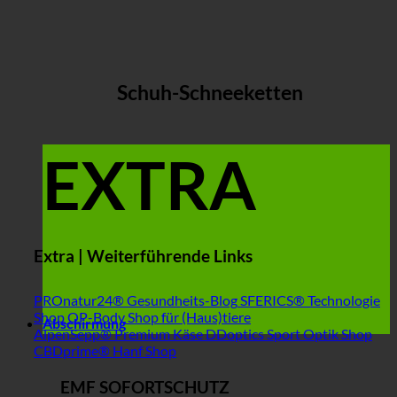
Schuh-Schneeketten
EXTRA
Extra | Weiterführende Links
PROnatur24® Gesundheits-Blog
SFERICS® Technologie
Shop
OP-Body Shop für (Haus)tiere
Abschirmung
AlpenSepp® Premium Käse
DDoptics Sport Optik Shop
CBDprime® Hanf Shop
EMF SOFORTSCHUTZ