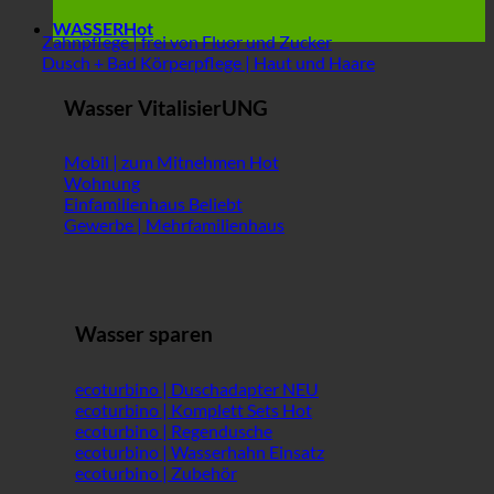
WASSER
Zahnpflege | frei von Fluor und Zucker
Dusch + Bad Körperpflege | Haut und Haare
Wasser VitalisierUNG
Mobil | zum Mitnehmen
Wohnung
Einfamilienhaus
Gewerbe | Mehrfamilienhaus
Wasser sparen
ecoturbino | Duschadapter
ecoturbino | Komplett Sets
ecoturbino | Regendusche
ecoturbino | Wasserhahn Einsatz
ecoturbino | Zubehör