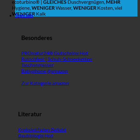
ecoturbino® |
GLEICHES
Duschvergnügen,
MEHR
Hygiene,
WENIGER
Wasser,
WENIGER
Kosten, viel
WENIGER
Kalk
Specials
Besonderes
PROnatur24® Gutscheine
Rutschfest | Schuh-Schneeketten
Taschenmesser
Babyphone @amazon
Zur Kategorie amazon
Literatur
Krebsleitfaden
Baubiologie