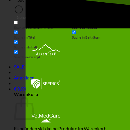
Generic filters
Filter by Custom Post Type
Exakte Übereinstimmung
Suche auf Seiten
Suche im Titel
Suche in Beiträgen
Suche im Inhalt
Search in excerpt
SALE
Anmelden
€
0,00
Warenkorb
Es befinden sich keine Produkte im Warenkorb.