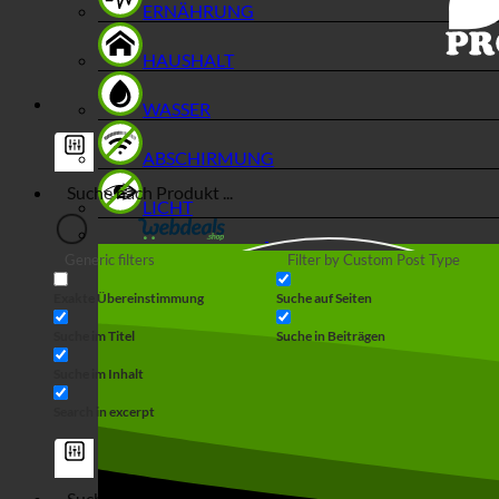
ERNÄHRUNG
HAUSHALT
WASSER
ABSCHIRMUNG
LICHT
Generic filters
Filter by Custom Post Type
Exakte Übereinstimmung
Suche auf Seiten
Suche im Titel
Suche in Beiträgen
Suche im Inhalt
Search in excerpt