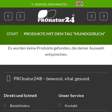
Skip
🔆 GESUND. NACHHALTIG.
to
📦 VERSAND AB € 5,50
content
🔖 KAUF AUF RECHNUNG
START
/
PRODUKTE MIT DEM TAG “MUNDGERUCH”
Es wurden keine Produkte gefunden, die deiner Auswahl
entsprechen.
PROnatur24® – bewusst. vital. gesund.
Direkt und Schnell
Unser Service
Bestellstatus
Kontakt